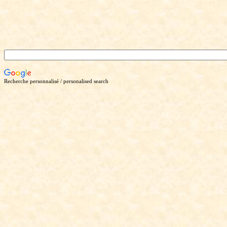
Recherche personnalisé / personalised search