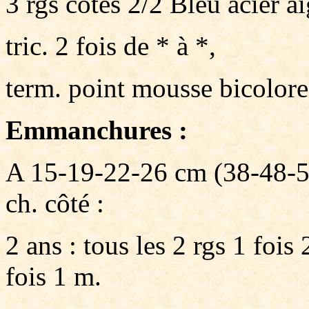
3 rgs côtes 2/2 Bleu acier ai
tric. 2 fois de * à *,
term. point mousse bicolore 
Emmanchures :
A 15-19-22-26 cm (38-48-54-
ch. côté :
2 ans : tous les 2 rgs 1 fois 
fois 1 m.