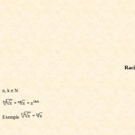
Raci
n, k
N
Exemple