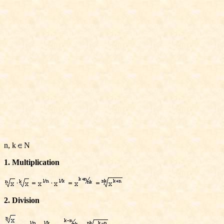
n, k
N
1. Multiplication
2. Division