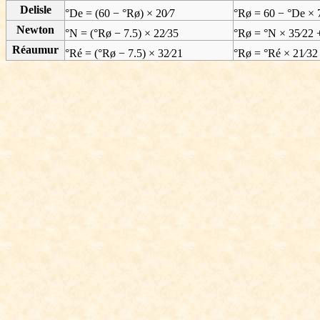
Delisle
°De = (60 − °Rø) × 20⁄7
°Rø = 60 − °De × 
Newton
°N = (°Rø − 7.5) × 22⁄35
°Rø = °N × 35⁄22 
Réaumur
°Ré = (°Rø − 7.5) × 32⁄21
°Rø = °Ré × 21⁄32