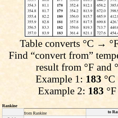
Table converts °C
→
°F
Find “convert from” temp
result from °F and
Example 1:
183
°C 
Example 2:
183
°F 
Rankine
to Ra
from Rankine