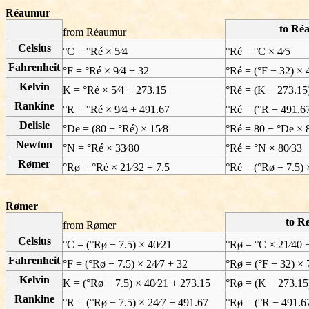
Réaumur
to Ré
from Réaumur
Celsius
°C = °Ré × 5⁄4
°Ré = °C × 4⁄5
Fahrenheit
°F = °Ré × 9⁄4 + 32
°Ré = (°F − 32) × 
Kelvin
K = °Ré × 5⁄4 + 273.15
°Ré = (K − 273.15)
Rankine
°R = °Ré × 9⁄4 + 491.67
°Ré = (°R − 491.67
Delisle
°De = (80 − °Ré) × 15⁄8
°Ré = 80 − °De × 
Newton
°N = °Ré × 33⁄80
°Ré = °N × 80⁄33
Rømer
°Rø = °Ré × 21⁄32 + 7.5
°Ré = (°Rø − 7.5) 
Rømer
to R
from Rømer
Celsius
°C = (°Rø − 7.5) × 40⁄21
°Rø = °C × 21⁄40 
Fahrenheit
°F = (°Rø − 7.5) × 24⁄7 + 32
°Rø = (°F − 32) × 
Kelvin
K = (°Rø − 7.5) × 40⁄21 + 273.15
°Rø = (K − 273.15)
Rankine
°R = (°Rø − 7.5) × 24⁄7 + 491.67
°Rø = (°R − 491.67