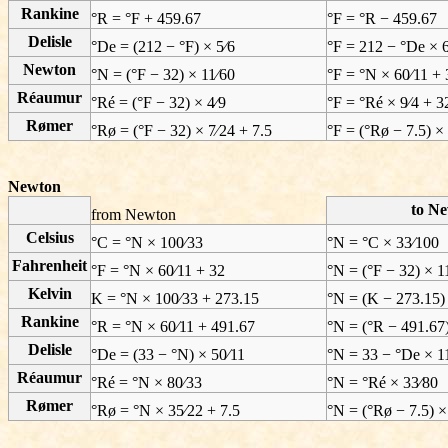
Rankine
°R = °F + 459.67
°F = °R − 459.67
Delisle
°De = (212 − °F) × 5⁄6
°F = 212 − °De × 6
Newton
°N = (°F − 32) × 11⁄60
°F = °N × 60⁄11 + 
Réaumur
°Ré = (°F − 32) × 4⁄9
°F = °Ré × 9⁄4 + 3
Rømer
°Rø = (°F − 32) × 7⁄24 + 7.5
°F = (°Rø − 7.5) ×
Newton
to N
from Newton
Celsius
°C = °N × 100⁄33
°N = °C × 33⁄100
Fahrenheit
°F = °N × 60⁄11 + 32
°N = (°F − 32) × 1
Kelvin
K = °N × 100⁄33 + 273.15
°N = (K − 273.15)
Rankine
°R = °N × 60⁄11 + 491.67
°N = (°R − 491.67)
Delisle
°De = (33 − °N) × 50⁄11
°N = 33 − °De × 1
Réaumur
°Ré = °N × 80⁄33
°N = °Ré × 33⁄80
Rømer
°Rø = °N × 35⁄22 + 7.5
°N = (°Rø − 7.5) ×