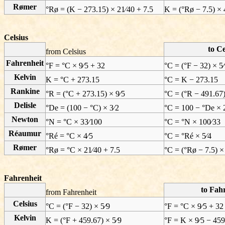
Rømer
°Rø = (K − 273.15) × 21⁄40 + 7.5
K = (°Rø − 7.5) × 
Celsius
to Ce
from Celsius
Fahrenheit
°F = °C × 9⁄5 + 32
°C = (°F − 32) × 5
Kelvin
K = °C + 273.15
°C = K − 273.15
Rankine
°R = (°C + 273.15) × 9⁄5
°C = (°R − 491.67)
Delisle
°De = (100 − °C) × 3⁄2
°C = 100 − °De × 
Newton
°N = °C × 33⁄100
°C = °N × 100⁄33
Réaumur
°Ré = °C × 4⁄5
°C = °Ré × 5⁄4
Rømer
°Rø = °C × 21⁄40 + 7.5
°C = (°Rø − 7.5) ×
Fahrenheit
to Fah
from Fahrenheit
Celsius
°C = (°F − 32) × 5⁄9
°F = °C × 9⁄5 + 32
Kelvin
K = (°F + 459.67) × 5⁄9
°F = K × 9⁄5 − 459