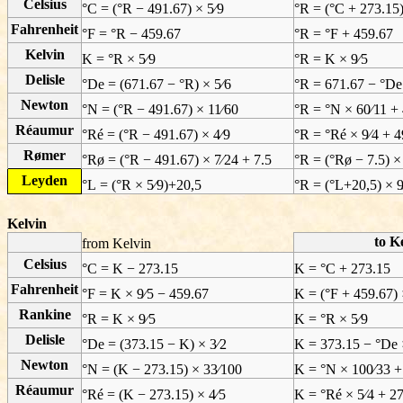
Celsius
°C = (°R − 491.67) × 5⁄9
°R = (°C + 273.15)
Fahrenheit
°F = °R − 459.67
°R = °F + 459.67
Kelvin
K = °R × 5⁄9
°R = K × 9⁄5
Delisle
°De = (671.67 − °R) × 5⁄6
°R = 671.67 − °De
Newton
°N = (°R − 491.67) × 11⁄60
°R = °N × 60⁄11 +
Réaumur
°Ré = (°R − 491.67) × 4⁄9
°R = °Ré × 9⁄4 + 
Rømer
°Rø = (°R − 491.67) × 7⁄24 + 7.5
°R = (°Rø − 7.5) ×
Leyden
°L = (°R × 5⁄9)+20,5
°R = (°L+20,5) × 9
Kelvin
to K
from Kelvin
Celsius
°C = K − 273.15
K = °C + 273.15
Fahrenheit
°F = K × 9⁄5 − 459.67
K = (°F + 459.67) 
Rankine
°R = K × 9⁄5
K = °R × 5⁄9
Delisle
°De = (373.15 − K) × 3⁄2
K = 373.15 − °De 
Newton
°N = (K − 273.15) × 33⁄100
K = °N × 100⁄33 +
Réaumur
°Ré = (K − 273.15) × 4⁄5
K = °Ré × 5⁄4 + 2