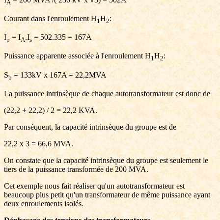
A
Courant dans l'enroulement
H
H
:
1
2
I
= I
.I
= 502.335 = 167A
p
A
s
Puissance apparente associée à l'enroulement
H
H
:
1
2
S
= 133kV x 167A = 22,2MVA
b
La puissance intrinsèque de chaque autotransformateur est donc de
(22,2 + 22,2) / 2 = 22,2 KVA.
Par conséquent, la capacité intrinsèque du groupe est de
22,2 x 3 = 66,6 MVA.
On constate que la capacité intrinsèque du groupe est seulement le
tiers de la puissance transformée de 200 MVA.
Cet exemple nous fait réaliser qu'un autotransformateur est
beaucoup plus petit qu'un transformateur de même puissance ayant
deux enroulements isolés.