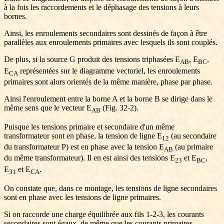
à la fois les raccordements et le déphasage des tensions à leurs
bornes.
Ainsi, les enroulements secondaires sont dessinés de façon à être
parallèles aux enroulements primaires avec lesquels ils sont couplés.
De plus, si la source G produit des tensions triphasées E
, E
,
AB
BC
E
représentées sur le diagramme vectoriel, les enroulements
CA
primaires sont alors orientés de la même manière, phase par phase.
Ainsi l'enroulement entre la borne A et la borne B se dirige dans le
même sens que le vecteur E
(Fig. 32-2).
AB
Puisque les tensions primaire et secondaire d'un même
transformateur sont en phase, la tension de ligne E
(au secondaire
12
du transformateur P) est en phase avec la tension E
(au primaire
AB
du même transformateur). Il en est ainsi des tensions E
et E
,
23
BC
E
et E
.
31
CA
On constate que, dans ce montage, les tensions de ligne secondaires
sont en phase avec les tensions de ligne primaires.
Si on raccorde une charge équilibrée aux fils 1-2-3, les courants
secondaires sont égaux, de même que les courants primaires.