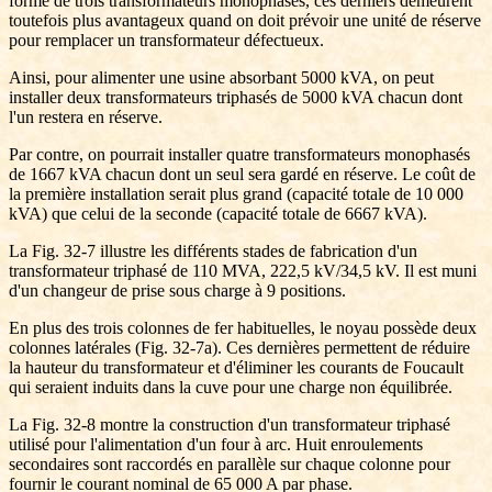
formé de trois transformateurs monophasés, ces derniers demeurent
toutefois plus avantageux quand on doit prévoir une unité de réserve
pour remplacer un transformateur défectueux.
Ainsi, pour alimenter une usine absorbant 5000 kVA, on peut
installer deux transformateurs triphasés de 5000 kVA chacun dont
l'un restera en réserve.
Par contre, on pourrait installer quatre transformateurs monophasés
de 1667 kVA chacun dont un seul sera gardé en réserve. Le coût de
la première installation serait plus grand (capacité totale de 10 000
kVA) que celui de la seconde (capacité totale de 6667 kVA).
La Fig. 32-7 illustre les différents stades de fabrication d'un
transformateur triphasé de 110 MVA, 222,5 kV/34,5 kV. Il est muni
d'un changeur de prise sous charge à 9 positions.
En plus des trois colonnes de fer habituelles, le noyau possède deux
colonnes latérales (Fig. 32-7a). Ces dernières permettent de réduire
la hauteur du transformateur et d'éliminer les courants de Foucault
qui seraient induits dans la cuve pour une charge non équilibrée.
La Fig. 32-8 montre la construction d'un transformateur triphasé
utilisé pour l'alimentation d'un four à arc. Huit enroulements
secondaires sont raccordés en parallèle sur chaque colonne pour
fournir le courant nominal de 65 000 A par phase.