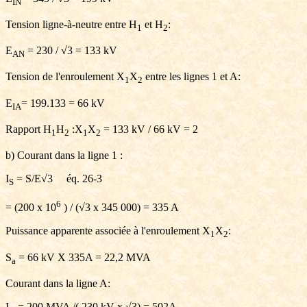
IN
Tension ligne-à-neutre entre H
et H
:
1
2
E
= 230 /
√
3 = 133 kV
AN
Tension de l'enroulement X
X
entre les lignes 1 et A:
1
2
E
= 199.133 = 66 kV
IA
Rapport H
H
:X
X
= 133 kV / 66 kV = 2
1
2
1
2
b) Courant dans la ligne 1 :
I
= S/E
√3
éq. 26-3
S
6
= (200 x 10
) / (
√3
x 345 000) = 335 A
Puissance apparente associée à l'enroulement
X
X
:
1
2
S
= 66 kV X 335A = 22,2 MVA
a
Courant dans la ligne A:
I
= 200 MVA /( 230 kV x
√3
) = 502A