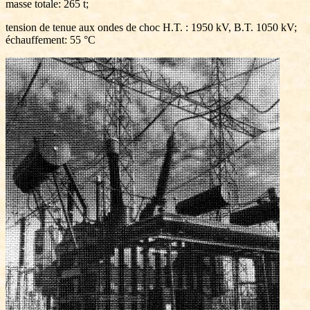
masse totale: 265 t;
tension de tenue aux ondes de choc H.T. : 1950 kV, B.T. 1050 kV;
échauffement: 55 °C