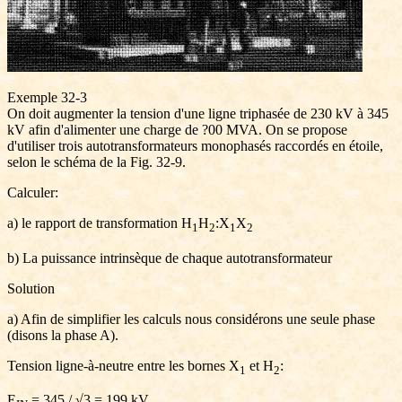
Exemple 32-3
On doit augmenter la tension d'une ligne triphasée de 230 kV à 345
kV afin d'alimenter une charge de ?00 MVA. On se propose
d'utiliser trois autotransformateurs monophasés raccordés en étoile,
selon le schéma de la Fig. 32-9.
Calculer:
a) le rapport de transformation H
H
:X
X
1
2
1
2
b) La puissance intrinsèque de chaque autotransformateur
Solution
a) Afin de simplifier les calculs nous considérons une seule phase
(disons la phase A).
Tension ligne-à-neutre entre les bornes X
et H
:
1
2
E
= 345 / √3 = 199 kV