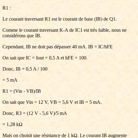
R1 :
Le courant traversant R1 est le courant de base (IB) de Q1.
Comme le courant traversant K-A de IC1 est très faible, nous ne
considérons que IB.
Cependant, IB ne doit pas dépasser 40 mA. IB = IC/hFE
On sait que IC = Iout = 0,5 A et hFE = 100.
Donc, IB = 0,5 A / 100
= 5 mA
R1 = (Vin - VB)/IB
On sait que Vin = 12 V, VB = 5,6 V et IB = 5 mA.
Donc, R3 = (12 V - 5,6 V)/5 mA
= 1,28 kΩ
Mais on choisit une résistance de 1 kΩ. Le courant IB augmente