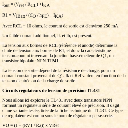
I
= (
V
/ R
) +I
out
ref
CL
KA
R1 =
V
/ ((I
/
h
) +
I
)
IBatt
O
FE
KA
Avec RCL = 10 ohms, le courant de sortie est d'environ 250 mA.
Un faible courant additionnel, Ik et Ib, est présent.
La tension aux bornes de RCL (référence et anode) détermine la
chute de tension aux bornes de R1, et donc la caractéristique
tension-courant traversant la jonction base-émetteur de Q1, un
transistor bipolaire NPN TIP41.
La tension de sortie dépend de la résistance de charge, pour un
courant constant provenant de Q1. Ik et Ref varient en fonction de la
tension d'entrée ou de la charge de sortie.
Circuits régulateurs de tension de précision TL431
Nous allons ici explorer le TL431 avec deux transistors NPN
formant un régulateur série de courant élevé de précision. Il s'agit
d'une variante testée, tirée de la fiche technique du TL431. Ce type
de régulateur est connu sous le nom de régulateur passe-série.
VO = (1 + (RV1 / R2)) x VRef