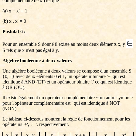
complémentaire de x ) tel que
(a) x + x' = 1
(b) x . x' = 0
Postulat 6 :
∈
Pour un ensemble S donné il existe au moins deux éléments x, y
S tels que x n'est pas égal à y.
Algèbre booléenne à deux valeurs
Une algèbre booléenne à deux valeurs se compose d'un ensemble S
{0, 1} avec deux éléments 0 et 1, un opérateur binaire '+' qui est
identique à AND (ET) et un opérateur binaire '.' ce qui est identique
à OR (OU).
Il existe également un opérateur complémentaire ~ un autre symbole
pour l'opérateur complémentaire est ' qui est identique à NOT
(NON).
Le tableau ci-dessous montrent la règle de fonctionnement pour les
opérateurs '+', '.' ', respectivement.
x
y
x . y
x
y
x + y
x
x'