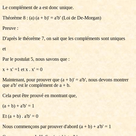
Le complément de a est donc unique.
Théorème 8 : (a) (a + b)' = a'b' (Loi de De-Morgan)
Preuve :
D'après le théorème 7, on sait que les compléments sont uniques
et
Par le postulat 5, nous savons que :
x + x' =1 et x . x' = 0
Maintenant, pour prouver que (a + b)' = a'b', nous devons montrer
que a'b' est le complément de a + b.
Cela peut être prouvé en montrant que,
(a + b) + a'b' = 1
Et (a + b) . a'b' = 0
Nous commençons par prouver d'abord (a + b) + a'b' = 1