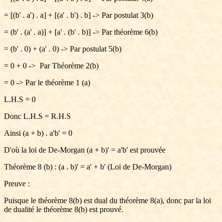
= [(b' . a') . a] + [(a' . b') . b] -> Par postulat 3(b)
= (b' . (a' . a)] + [a' . (b' . b)] -> Par théorème 6(b)
= (b' . 0) + (a' . 0) -> Par postulat 5(b)
= 0 + 0 -> Par Théorème 2(b)
= 0 -> Par le théorème 1 (a)
L.H.S = 0
Donc L.H.S = R.H.S
Ainsi (a + b) . a'b' = 0
D'où la loi de De-Morgan (a + b)' = a'b' est prouvée
Théorème 8 (b) : (a . b)' = a' + b' (Loi de De-Morgan)
Preuve :
Puisque le théorème 8(b) est dual du théorème 8(a), donc par la loi
de dualité le théorème 8(b) est prouvé.