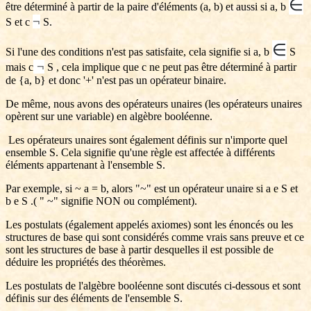
∈
être déterminé à partir de la paire d'éléments (a, b) et aussi si a, b
¬
S et c
S.
∈
Si l'une des conditions n'est pas satisfaite, cela signifie si a, b
S
¬
mais c
S , cela implique que c ne peut pas être déterminé à partir
de {a, b} et donc '+' n'est pas un opérateur binaire.
De même, nous avons des opérateurs unaires (les opérateurs unaires
opèrent sur une variable) en algèbre booléenne.
Les opérateurs unaires sont également définis sur n'importe quel
ensemble S. Cela signifie qu'une règle est affectée à différents
éléments appartenant à l'ensemble S.
Par exemple, si ~ a = b, alors "~" est un opérateur unaire si a e S et
b e S .( " ~" signifie NON ou complément).
Les postulats (également appelés axiomes) sont les énoncés ou les
structures de base qui sont considérés comme vrais sans preuve et ce
sont les structures de base à partir desquelles il est possible de
déduire les propriétés des théorèmes.
Les postulats de l'algèbre booléenne sont discutés ci-dessous et sont
définis sur des éléments de l'ensemble S.