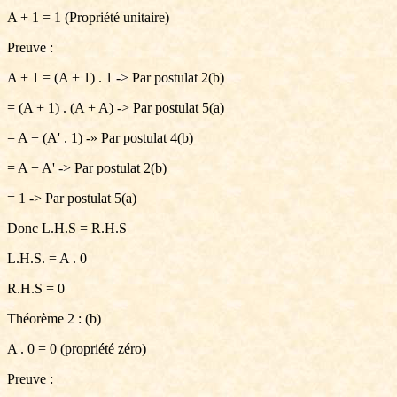
A + 1 = 1 (Propriété unitaire)
Preuve :
A + 1 = (A + 1) . 1 -> Par postulat 2(b)
= (A + 1) . (A + A) -> Par postulat 5(a)
= A + (A' . 1) -» Par postulat 4(b)
= A + A' -> Par postulat 2(b)
= 1 -> Par postulat 5(a)
Donc L.H.S = R.H.S
L.H.S. = A . 0
R.H.S = 0
Théorème 2 : (b)
A . 0 = 0 (propriété zéro)
Preuve :