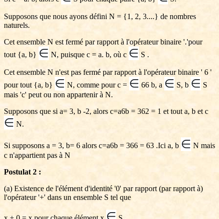
Supposons que nous ayons défini N = {1, 2, 3....} de nombres
naturels.
Cet ensemble N est fermé par rapport à l'opérateur binaire '.'pour
∈
∈
tout {a, b}
N, puisque c = a. b, où c
S .
Cet ensemble N n'est pas fermé par rapport à l'opérateur binaire ' 6 '
∈
∈
∈
∈
pour tout {a, b}
N, comme pour c =
66 b, a
S, b
S
mais 'c' peut ou non appartenir à N.
Supposons que si a= 3, b -2, alors c=a6b = 362 = 1 et tout a, b et c
∈
N.
∈
Si supposons a = 3, b= 6 alors c=a6b = 366 = 63 .Ici a, b
N mais
c n'appartient pas à N
Postulat 2 :
(a) Existence de l'élément d'identité '0' par rapport (par rapport à)
l'opérateur '+' dans un ensemble S tel que
∈
x + 0 = x pour chaque élément x
S.