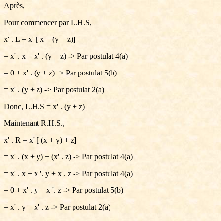
Après,
Pour commencer par L.H.S,
x' . L = x' [ x + (y + z)]
= x' . x + x' . (y + z) -> Par postulat 4(a)
= 0 + x' . (y + z) -> Par postulat 5(b)
= x' . (y + z) -> Par postulat 2(a)
Donc, L.H.S = x' . (y + z)
Maintenant R.H.S.,
x' . R = x' [ (x + y) + z]
= x' . (x + y) + (x' . z) -> Par postulat 4(a)
= x' . x + x '. y + x . z -> Par postulat 4(a)
= 0 + x' . y + x '. z -> Par postulat 5(b)
= x' . y + x' . z -> Par postulat 2(a)