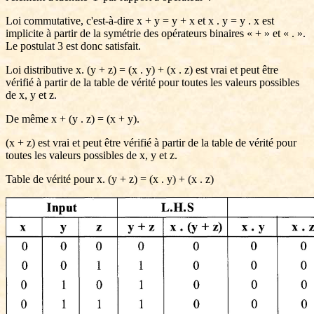
Loi commutative, c'est-à-dire x + y = y + x et x . y = y . x est
implicite à partir de la symétrie des opérateurs binaires « + » et « . ».
Le postulat 3 est donc satisfait.
Loi distributive x. (y + z) = (x . y) + (x . z) est vrai et peut être
vérifié à partir de la table de vérité pour toutes les valeurs possibles
de x, y et z.
De même x + (y . z) = (x + y).
(x + z) est vrai et peut être vérifié à partir de la table de vérité pour
toutes les valeurs possibles de x, y et z.
Table de vérité pour x. (y + z) = (x . y) + (x . z)