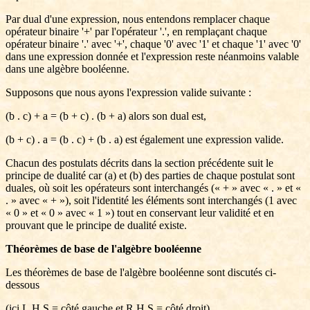
Par dual d'une expression, nous entendons remplacer chaque
opérateur binaire '+' par l'opérateur '.', en remplaçant chaque
opérateur binaire '.' avec '+', chaque '0' avec '1' et chaque '1' avec '0'
dans une expression donnée et l'expression reste néanmoins valable
dans une algèbre booléenne.
Supposons que nous ayons l'expression valide suivante :
(b . c) + a = (b + c) . (b + a) alors son dual est,
(b + c) . a = (b . c) + (b . a) est également une expression valide.
Chacun des postulats décrits dans la section précédente suit le
principe de dualité car (a) et (b) des parties de chaque postulat sont
duales, où soit les opérateurs sont interchangés (« + » avec « . » et «
. » avec « + »), soit l'identité les éléments sont interchangés (1 avec
« 0 » et « 0 » avec « 1 ») tout en conservant leur validité et en
prouvant que le principe de dualité existe.
Théorèmes de base de l'algèbre booléenne
Les théorèmes de base de l'algèbre booléenne sont discutés ci-
dessous
(ici L.H.S = côté gauche et R.H.S = côté droit)