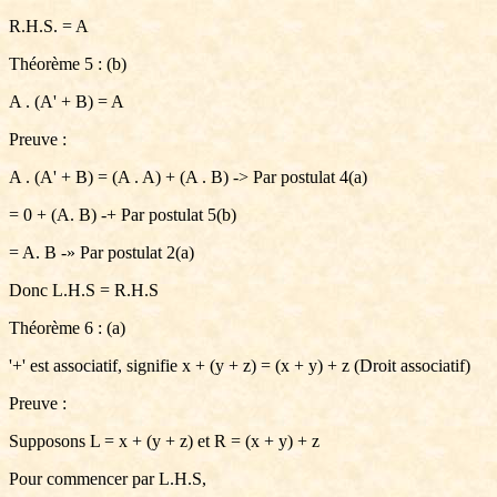
R.H.S. = A
Théorème 5 : (b)
A . (A' + B) = A
Preuve :
A . (A' + B) = (A . A) + (A . B) -> Par postulat 4(a)
= 0 + (A. B) -+ Par postulat 5(b)
= A. B -» Par postulat 2(a)
Donc L.H.S = R.H.S
Théorème 6 : (a)
'+' est associatif, signifie x + (y + z) = (x + y) + z (Droit associatif)
Preuve :
Supposons L = x + (y + z) et R = (x + y) + z
Pour commencer par L.H.S,