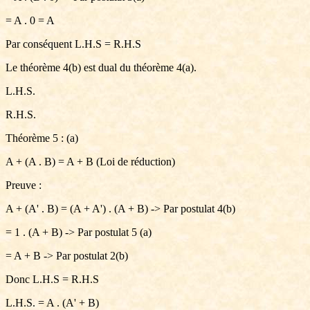
= A . 0 = A
Par conséquent L.H.S = R.H.S
Le théorème 4(b) est dual du théorème 4(a).
L.H.S.
R.H.S.
Théorème 5 : (a)
A + (A . B) = A + B (Loi de réduction)
Preuve :
A + (A' . B) = (A + A') . (A + B) -> Par postulat 4(b)
= 1 . (A + B) -> Par postulat 5 (a)
= A + B -> Par postulat 2(b)
Donc L.H.S = R.H.S
L.H.S. = A . (A' + B)