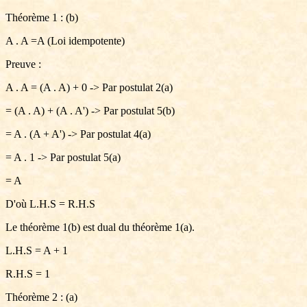
Théorème 1 : (b)
A . A =A (Loi idempotente)
Preuve :
A . A = (A . A) + 0 -> Par postulat 2(a)
= (A . A) + (A . A') -> Par postulat 5(b)
= A . (A + A') -> Par postulat 4(a)
= A . 1 -> Par postulat 5(a)
= A
D'où L.H.S = R.H.S
Le théorème 1(b) est dual du théorème 1(a).
L.H.S = A + 1
R.H.S = 1
Théorème 2 : (a)