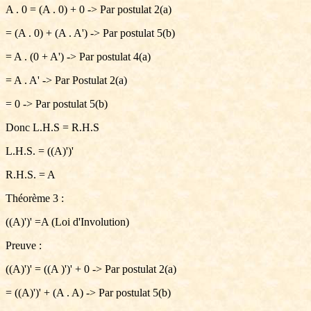
A . 0 = (A . 0) + 0 -> Par postulat 2(a)
= (A . 0) + (A . A') -> Par postulat 5(b)
= A . (0 + A') -> Par postulat 4(a)
= A . A' -> Par Postulat 2(a)
= 0 -> Par postulat 5(b)
Donc L.H.S = R.H.S
L.H.S. = ((A)')'
R.H.S. = A
Théorème 3 :
((A)')' =A (Loi d'Involution)
Preuve :
((A)')' = ((A )')' + 0 -> Par postulat 2(a)
= ((A)')' + (A . A) -> Par postulat 5(b)