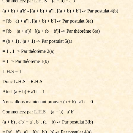
Commencez par L.H. S = (a + b) + a'b'
(a + b) + a'b' - [(a + b) + a'] . [(a + b) + b'] -> Par postulat 4(b)
= [(b +a) + a'] . [(a + b) + b'] -> Par postulat 3(a)
= [(b + (a + a')] . [(a + (b + b')] -> Par théorème 6(a)
= (b + 1) . (a + 1) -> Par postulat 5(a)
= 1 . 1 -> Par théorème 2(a)
= 1 -> Par théorème 1(b)
L.H.S = 1
Donc L.H.S = R.H.S
Ainsi (a + b) + a'b' = 1
Nous allons maintenant prouver (a + b) . a'b' = 0
Commencez par L.H.S = (a + b) . a' b'
(a + b) . a'b' = a' . b' . (a + b) -> Par postulat 3(b)
= [(a' . b') . a] + [(a' . b') . b] -> Par postulat 4(a)