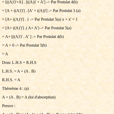
= [((A)')'+A] . [((A))' + A'] -> Par Postulat 4(b)
= [A + ((A)')'] . [A' + ((A))'] -> Par Postulat 3 (a)
= [A+ ((A)')'] . 1 -> Par Postulat 5(a) x + x' = 1
= [A+ ((A)')'] .( A+ A') -> Par Postulat 5(a)
= A+ [((A)')' . A' ] -> Par Postulat 4(b)
= A + 0 -> Par Postulat 5(b)
= A
Donc L.H.S = R.H.S
L.H.S. = A + (A . B)
R.H.S. = A
Théorème 4 : (a)
A + (A . B) = A (loi d'absorption)
Preuve :