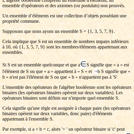
L'algèbre booléenne comprend un ensemble d'éléments, un
ensemble d'opérateurs et des axiomes (ou postulats) non prouvés.
Un ensemble d’éléments est une collection d’objets possédant une
propriété commune.
Supposons que nous ayons un ensemble S = {1, 3, 5, 7, 9}.
Cela implique que S est un ensemble de nombres impairs inférieurs
à 10, où {1, 3, 5, 7, 9} sont les membres/éléments appartenant aux
ensembles.
∈
Si S est un ensemble quelconque et que a
S signifie que « a » est
¬
l'élément de S ou que « a » appartient à « S » et
b S signifie que «
b » n'est pas l'élément de S ou que « b » n'appartient pas à 'S'
L'ensemble des opérateurs de l'algèbre booléenne sont les opérateurs
binaires (les opérateurs binaires opèrent sur deux variables). Les
opérateurs binaires sont définis sur n'importe quel ensemble S.
Cela signifie qu'une règle est assignée à chaque paire (les opérateurs
binaires opèrent sur deux variables, donc paire) d'éléments
appartenant à l'ensemble S.
Par exemple, si a + b = c, alors '+ ' un opérateur binaire si 'c' peut