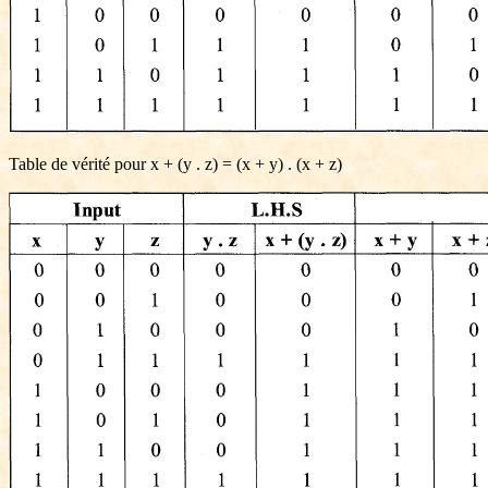
Table de vérité pour x + (y . z) = (x + y) . (x + z)