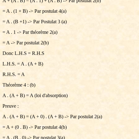
A + (A . B) = (A . 1) + (A . B) -> Par postulat 2(b)
= A . (1 + B) -> Par postulat 4(a)
= A . (B +1) -> Par Postulat 3 (a)
= A . 1 -> Par théorème 2(a)
= A -> Par postulat 2(b)
Donc L.H.S = R.H.S
L.H.S. = A . (A + B)
R.H.S. = A
Théorème 4 : (b)
A . (A + B) = A (loi d'absorption)
Preuve :
A . (A + B) = (A + 0) . (A + B) -> Par postulat 2(a)
= A + (0 . B) -> Par postulat 4(b)
= A . (B . 0) -> Par postulat 3(a)