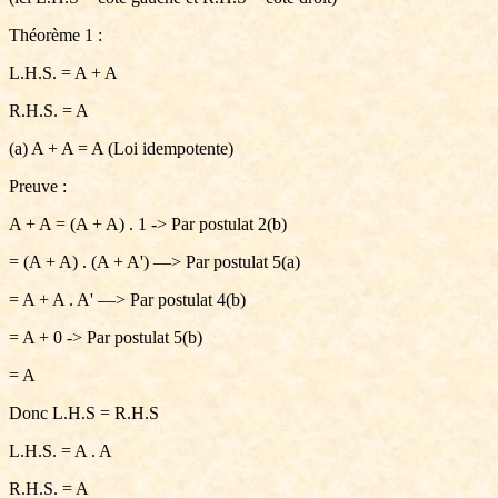
Théorème 1 :
L.H.S. = A + A
R.H.S. = A
(a) A + A = A (Loi idempotente)
Preuve :
A + A = (A + A) . 1 -> Par postulat 2(b)
= (A + A) . (A + A') —> Par postulat 5(a)
= A + A . A' —> Par postulat 4(b)
= A + 0 -> Par postulat 5(b)
= A
Donc L.H.S = R.H.S
L.H.S. = A . A
R.H.S. = A