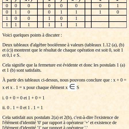
0
0
0
0
0
0
0
1
0
1
0
0
1
1
1
0
1
0
0
1
0
1
1
1
1
1
1
1
Voici quelques points à discuter :
Deux tableaux d'algèbre booléenne à valeurs (tableaux 1.12 (a), (b)
et (c)) montrent que le résultat de chaque opération est soit 0, soit 1
et 0,1 e S.
Cela signifie que la fermeture est évidente et donc les postulats 1 (a)
et 1 (b) sont satisfaits.
À partir des tableaux ci-dessus, nous pouvons conclure que : x + 0 =
∈
x et x . 1 = x pour chaque élément x
S
i. 0 + 0 = 0 et 1 + 0 = 1
ii. 0 . 1 = 0 et 1 . 1 = 1
Cela satisfait aux postulats 2(a) et 2(b), c'est-à-dire l'existence de
l'élément d'identité '0' par rapport à opérateur '+' et existence de
l'élément d'identité '1' par rapport à opérateur '.'