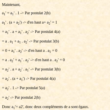
Maintenant,
a
' = a
' . 1 -> Par postulat 2(b)
1
1
a
' . (a + a
') -> d'en haut a+ a
' = 1
1
2
2
= a
' . a + a
' . a
' -> Par postulat 4(a)
1
1
2
= a . a
+ a
. a
' -> Par postulat 3(b)
1
1
2
= 0 + a
' . a
' -> d'en haut a . a
= 0
1
2
1
= a . a
' + a
' . a
' -> d'en haut a . a
' = 0
2
1
2
2
= a
' . a + a
' . a
' -> Par postulat 3(b)
2
2
1
= a
' . (a + a
') -> Par postulat 4(a)
2
1
= a
' . 1 -> Par postulat 5(a)
2
= a
' -> Par postulat 2(b)
2
Donc a
'= a2', donc deux compléments de a sont égaux.
1