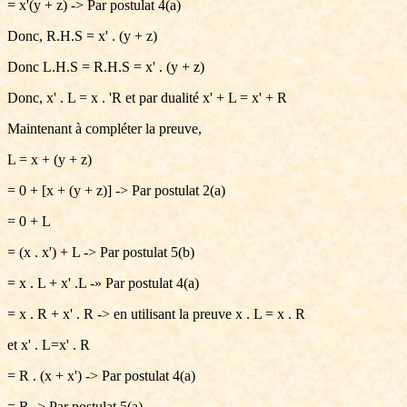
= x'(y + z) -> Par postulat 4(a)
Donc, R.H.S = x' . (y + z)
Donc L.H.S = R.H.S = x' . (y + z)
Donc, x' . L = x . 'R et par dualité x' + L = x' + R
Maintenant à compléter la preuve,
L = x + (y + z)
= 0 + [x + (y + z)] -> Par postulat 2(a)
= 0 + L
= (x . x') + L -> Par postulat 5(b)
= x . L + x' .L -» Par postulat 4(a)
= x . R + x' . R -> en utilisant la preuve x . L = x . R
et x' . L=x' . R
= R . (x + x') -> Par postulat 4(a)
= R -> Par postulat 5(a)