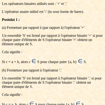
Les opérateurs binaires utilisés sont : '+' et '.'
L'opérateur unaire utilisé est '-' (lu sous forme de barre).
Postulat 1 :
(a) Fermeture par rapport à (par rapport à) l'opérateur '+'
Un ensemble 'S' est fermé par rapport à l'opérateur binaire '+' si pour
chaque paire d'éléments de S l'opérateur binaire '+' obtient un
élément unique de S.
Cela signifie :
∈
∈
Si c = a + b, alors c
S pour chaque paire {a, b}
S.
(b) Fermeture par rapport à l'opérateur '.'
Un ensemble 'S' est fermé par rapport à l'opérateur binaire '.' si pour
chaque paire d'éléments de S l'opérateur binaire '.' obtient un
élément unique de S.
Cela signifie :
∈
∈
Si c = a. b, alors c
S pour chaque paire {a, b}
S.