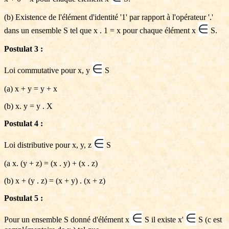
(b) Existence de l'élément d'identité '1' par rapport à l'opérateur '.'
∈
dans un ensemble S tel que x . 1 = x pour chaque élément x
S.
Postulat 3 :
∈
Loi commutative pour x, y
S
(a) x + y = y + x
(b) x. y = y . X
Postulat 4 :
∈
Loi distributive pour x, y, z
S
(a x. (y + z) = (x . y) + (x . z)
(b) x + (y . z) = (x + y) . (x + z)
Postulat 5 :
∈
∈
Pour un ensemble S donné d'élément x
S il existe x'
S (c est