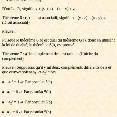
D'où L= R, signifie x + (y + z) = (x + y) + z
Théorème 6 : (b) ' . ' est associatif, signifie x . (y . z) = (x . y). z
(Droit associatif)
Preuve :
Puisque le théorème 6(b) est dual du théorème 6(a), donc en utilisant
la loi de dualité, le théorème 6(b) est prouvé.
Théorème 7 : a' le complément de a est unique (Unicité du
complément)
Preuve : Supposons qu'il y ait deux compléments différents de a et
que ceux-ci soient a
' et a
' alors,
1
2
a + a
' = 1 -> Par postulat 5(a)
1
a . a
' = 0 -> Par postulat 5(b)
1
a + a
' = 1 -> Par postulat 5(a)
2
a . a
' = 0 -> Par postulat 5(b)
2