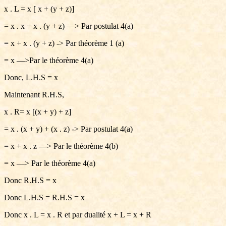
x . L = x [ x + (y + z)]
= x . x + x . (y + z) —> Par postulat 4(a)
= x + x . (y + z) -> Par théorème 1 (a)
= x —>Par le théorème 4(a)
Donc, L.H.S = x
Maintenant R.H.S,
x . R= x [(x + y) + z]
= x . (x + y) + (x . z) -> Par postulat 4(a)
= x + x . z —> Par le théorème 4(b)
= x —> Par le théorème 4(a)
Donc R.H.S = x
Donc L.H.S = R.H.S = x
Donc x . L = x . R et par dualité x + L = x + R