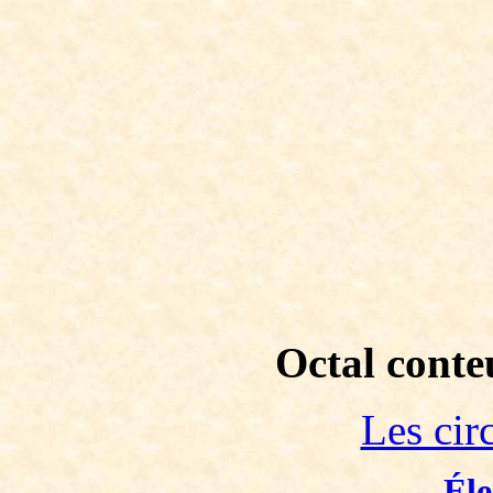
Octal conte
Les cir
Éle