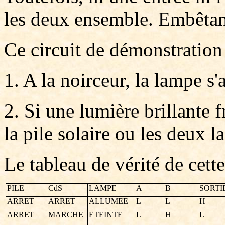
les deux ensemble. Embêtan
Ce circuit de démonstration
1. A la noirceur, la lampe s'
2. Si une lumière brillante f
la pile solaire ou les deux la
Le tableau de vérité de cett
PILE
CdS
LAMPE
A
B
SORTI
ARRET
ARRET
ALLUMEE
L
L
H
ARRET
MARCHE
ETEINTE
L
H
L