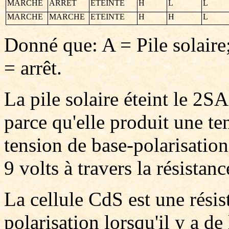
MARCHE
ARRET
ETEINTE
H
L
L
MARCHE
MARCHE
ETEINTE
H
H
L
Donné que: A = Pile solair
= arrêt.
La pile solaire éteint le 2SA
parce qu'elle produit une te
tension de base-polarisatio
9 volts à travers la résistan
La cellule CdS est une résis
polarisation lorsqu'il y a d