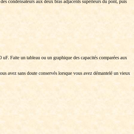
 des condensateurs aux deux bras adjacents supérieurs du pont, puis
e 10 uF. Faite un tableau ou un graphique des capacités comparées aux
e vous avez sans doute conservés lorsque vous avez démantelé un vieux