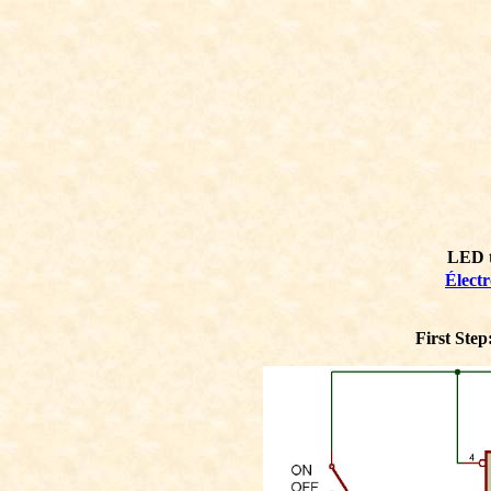
LED t
Élect
First Ste