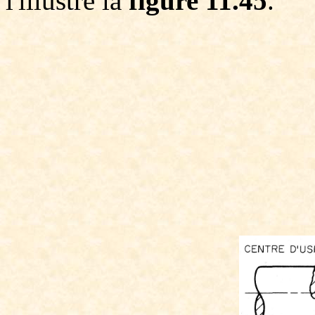
l'illustre la
figure 11.45
.