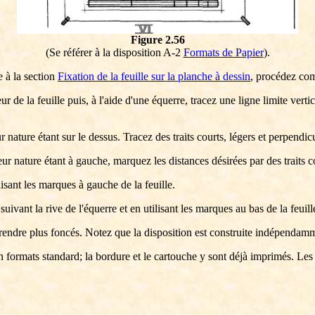
Figure 2.56
(Se référer à la disposition A-2
Formats de Papier
).
e à la section
Fixation de la feuille sur la planche à dessin
, procédez co
ieur de la feuille puis, à l'aide d'une équerre, tracez une ligne limite ver
ur nature étant sur le dessus. Tracez des traits courts, légers et perpendicu
deur nature étant à gauche, marquez les distances désirées par des traits co
lisant les marques à gauche de la feuille.
uivant la rive de l'équerre et en utilisant les marques au bas de la feuill
 rendre plus foncés. Notez que la disposition est construite indépendamm
s en formats standard; la bordure et le cartouche y sont déjà imprimés. Le