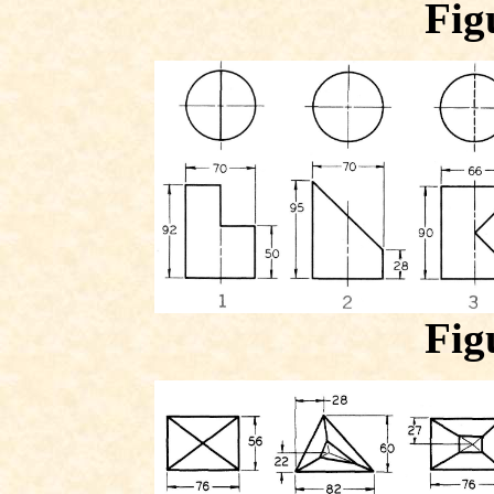
Fig
Fig