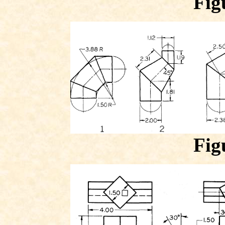
Fig
Fig