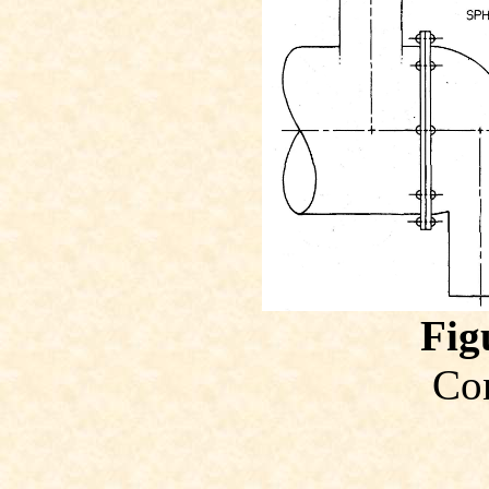
Fig
Co