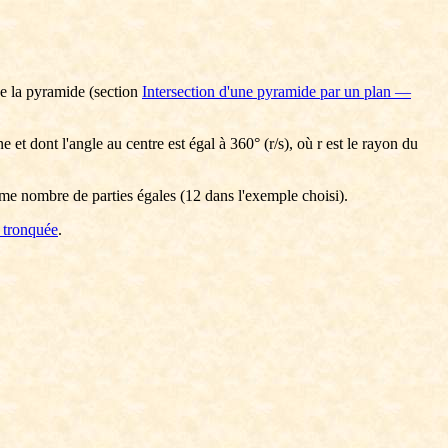
e la pyramide (section
Intersection d'une pyramide par un plan —
et dont l'angle au centre est égal à 360° (r/s), où r est le rayon du
 même nombre de parties égales (12 dans l'exemple choisi).
 tronquée
.