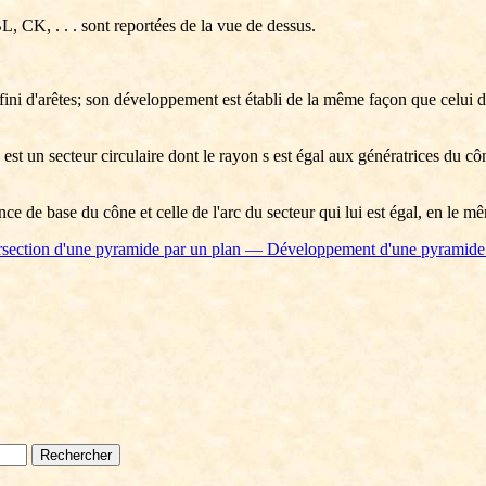
BL, CK, . . . sont reportées de la vue de dessus.
ni d'arêtes; son développement est établi de la même façon que celui d
 un secteur circulaire dont le rayon s est égal aux génératrices du cône 
ence de base du cône et celle de l'arc du secteur qui lui est égal, en le
rsection d'une pyramide par un plan — Développement d'une pyramide