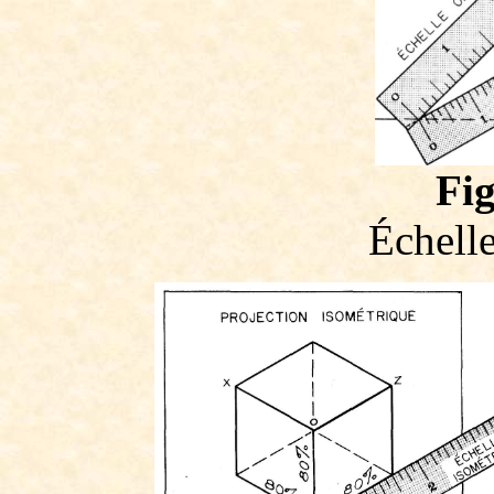
Fig
Échell