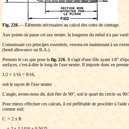
Fig. 226
.— Éléments nécessaires au calcul des cotes de cintrage.
Aux points où passe cet axe neutre, la longueur du métal n'a pas varié;
Connaissant ces principes essentiels, venons-en maintenant à un exempl
(bend allowance ou B.A.).
Prenons le cas que pose la
fig. 226
. Il s'agit d'une tôle ayant 1/8" d'é
surfaces, c'est-à-dire le long de l'axe neutre. Il importe donc en premie
1/2 + 1/16 = 9/16,
soit le rayon de l'axe neutre
L'angle, avons-nous dit, doit être de 90°, soit le quart du cercle ou 9
Pour mieux effectuer ces calculs, il est préférable de procéder à l'ai
comme suit:
C = 2
π R
= 2 x 3.1416 x 0.5625