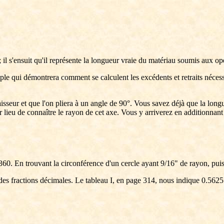
 il s'ensuit qu'il représente la longueur vraie du matériau soumis aux op
e qui démontrera comment se calculent les excédents et retraits nécessai
paisseur et que l'on pliera à un angle de 90°. Vous savez déjà que la long
r lieu de connaître le rayon de cet axe. Vous y arriverez en additionnant l
0/360. En trouvant la circonférence d'un cercle ayant 9/16" de rayon, puis
de des fractions décimales. Le tableau I, en page 314, nous indique 0.5