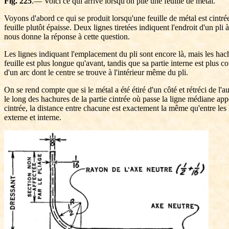
Fig. 225
.— Voici ce qui arrive lorsqu'on plie une feuille de métal.
Voyons d'abord ce qui se produit lorsqu'une feuille de métal est cintré
feuille plutôt épaisse. Deux lignes tiretées indiquent l'endroit d'un pli 
nous donne la réponse à cette question.
Les lignes indiquant l'emplacement du pli sont encore là, mais les hachu
feuille est plus longue qu'avant, tandis que sa partie interne est plus
d'un arc dont le centre se trouve à l'intérieur même du pli.
On se rend compte que si le métal a été étiré d'un côté et rétréci de l'a
le long des hachures de la partie cintrée où passe la ligne médiane app
cintrée, la distance entre chacune est exactement la même qu'entre les 
externe et interne.