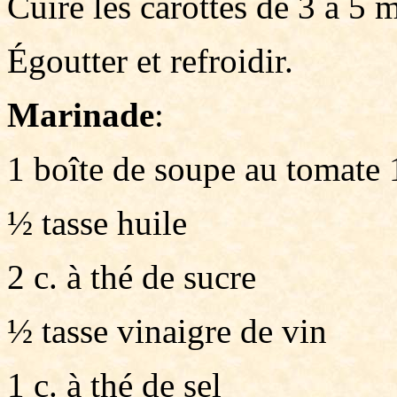
Cuire les carottes de 3 à 5 
Égoutter et refroidir.
Marinade
:
1 boîte de soupe au tomate 
½ tasse huile
2 c. à thé de sucre
½ tasse vinaigre de vin
1 c. à thé de sel