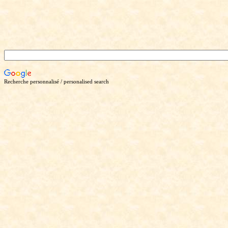
Recherche personnalisé / personalised search