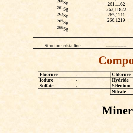
260
Sg
261,1162
261
Sg
263,11822
263
265,1211
Sg
266,1219
265
Sg
266
Sg
Structure cristalline
--------------
Compo
Fluorure
-
Chlorure
Iodure
-
Hydride
Sulfate
-
Sélénium
Nitrate
Minera