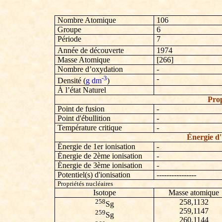
Nombre Atomique
106
Groupe
6
Période
7
Année de découverte
1974
Masse Atomique
[266]
Nombre d’oxydation
-
-3
-
Densité (
g dm
)
À l’état Naturel
Prop
Point de fusion
-
Point d'ébullition
-
Température critique
-
Énergie d'
Énergie de 1er ionisation
-
Énergie de 2ème ionisation
-
Énergie de 3ème ionisation
-
Potentiel(s) d'ionisation
----------------
Propriétés nucléaires
Isotope
Masse atomique
258
258,1132
Sg
259,1147
259
Sg
260,1144