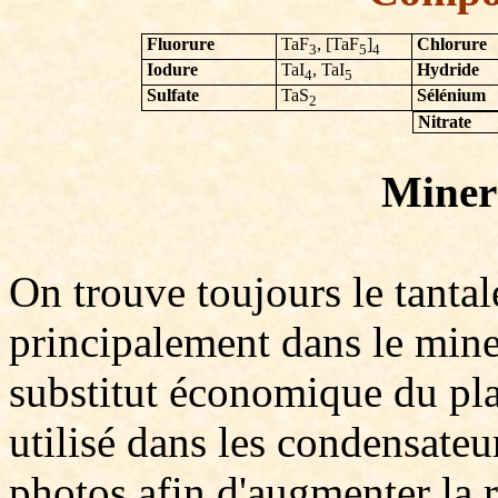
Fluorure
TaF
, [TaF
]
Chlorure
3
5
4
Iodure
TaI
, TaI
Hydride
4
5
Sulfate
TaS
Sélénium
2
Nitrate
Minera
On trouve toujours le tantal
principalement dans le miner
substitut économique du pla
utilisé dans les condensateur
photos afin d'augmenter la r