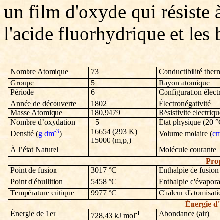
un film d'oxyde qui résiste à
l'acide fluorhydrique et les 
Nombre Atomique
73
Conductibilité ther
Groupe
5
Rayon atomique
Période
6
Configuration élect
Année de découverte
1802
Électronégativité
Masse Atomique
180,9479
Résistivité électriq
Nombre d’oxydation
+5
État physique (20 °
-3
16654
(293 K)
Densité (
g dm
)
Volume molaire (
c
15000
(m,p,)
À l’état Naturel
Molécule courante
Prop
Point de fusion
3017
°C
Enthalpie de fusion
Point d'ébullition
5458
°C
Enthalpie d'évapora
Température critique
9977
°C
Chaleur d'atomisati
Énergie d'
Énergie de 1er
-1
Abondance (air)
728,43
kJ mol