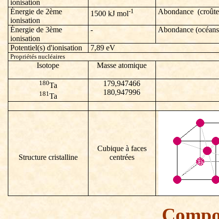
ionisation
Énergie de 2ème
-1
Abondance (croûte 
1500
kJ mol
ionisation
Énergie de 3ème
-
Abondance (océans
ionisation
Potentiel(s) d'ionisation
7,89 eV
Propriétés nucléaires
Isotope
Masse atomique
180
179,947466
Ta
180,947996
181
Ta
Cubique à faces
Structure cristalline
centrées
Compo