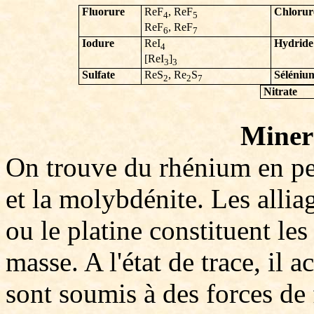
Fluorure
ReF
, ReF
Chlorur
4
5
ReF
, ReF
6
7
Iodure
ReI
Hydride
4
[ReI
]
3
3
Sulfate
ReS
, Re
S
Séléniu
2
2
7
Nitrate
Minera
On trouve du rhénium en pet
et la molybdénite. Les alli
ou le platine constituent le
masse. A l'état de trace, il 
sont soumis à des forces de