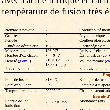
avec l'acide nitrique et l'aci
température de fusion très é
Nombre Atomique
75
Conductibilité ther
Groupe
7
Rayon atomique
Période
6
Configuration élect
Année de découverte
1925
Électronégativité
Masse Atomique
186,207
Résistivité électriq
Nombre d’oxydation
+4 +6 +7
État physique (20 °
-3
21020
(293 K)
Densité (
g dm
)
Volume molaire (
c
18900
(m,p,)
À l’état Naturel
Molécule courante
Prop
Point de fusion
3186
°C
Enthalpie de fusion
Point d'ébullition
5596
°C
Enthalpie d'évapora
Température critique
20227
°C
Chaleur d'atomisati
Énergie d'
Énergie de 1er
-1
Abondance (air)
755,82
kJ mol
ionisation
-1