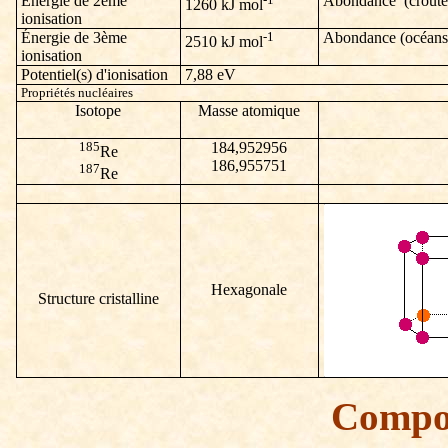
Énergie de 2ème
Abondance (croûte 
1260
kJ mol
ionisation
Énergie de 3ème
-1
Abondance (océans
2510
kJ mol
ionisation
Potentiel(s) d'ionisation
7,88 eV
Propriétés nucléaires
Isotope
Masse atomique
185
184,952956
Re
186,955751
187
Re
Hexagonale
Structure cristalline
Compo