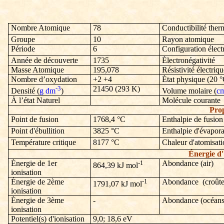
Nombre Atomique
78
Conductibilité ther
Groupe
10
Rayon atomique
Période
6
Configuration élect
Année de découverte
1735
Électronégativité
Masse Atomique
195,078
Résistivité électriq
Nombre d’oxydation
+2 +4
État physique (20 °
-3
21450
(293 K)
Densité (
g dm
)
Volume molaire (
c
À l’état Naturel
Molécule courante
Prop
Point de fusion
1768,4
°C
Enthalpie de fusion
Point d'ébullition
3825
°C
Enthalpie d'évapora
Température critique
8177
°C
Chaleur d'atomisati
Énergie d'
Énergie de 1er
-1
Abondance (air)
864,39
kJ mol
ionisation
Énergie de 2ème
-1
Abondance (croûte 
1791,07
kJ mol
ionisation
Énergie de 3ème
-
Abondance (océans
ionisation
Potentiel(s) d'ionisation
9,0; 18,6 eV