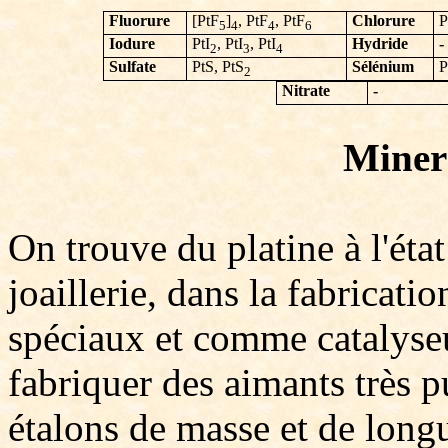
Fluorure
[PtF
]
, PtF
, PtF
Chlorure
P
5
4
4
6
Iodure
PtI
, PtI
, PtI
Hydride
-
2
3
4
Sulfate
PtS, PtS
Sélénium
P
2
Nitrate
-
Minera
On trouve du platine à l'état 
joaillerie, dans la fabricatio
spéciaux et comme catalyseur
fabriquer des aimants très p
étalons de masse et de longue