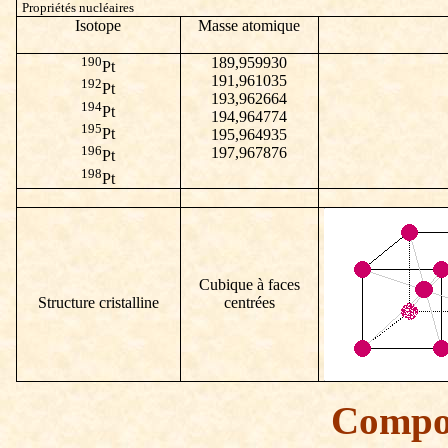
Propriétés nucléaires
Isotope
Masse atomique
190
189,959930
Pt
191,961035
192
Pt
193,962664
194
Pt
194,964774
195
Pt
195,964935
196
197,967876
Pt
198
Pt
Cubique à faces
Structure cristalline
centrées
Compo