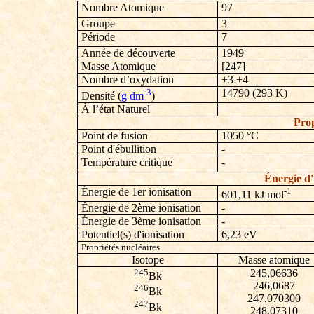
Nombre Atomique
97
Groupe
3
Période
7
Année de découverte
1949
Masse Atomique
[247]
Nombre d’oxydation
+3 +4
-3
14790
(293 K)
Densité (
g dm
)
À l’état Naturel
Prop
Point de fusion
1050
°C
Point d'ébullition
-
Température critique
-
Énergie d'
Énergie de 1er ionisation
-1
601,11
kJ mol
Énergie de 2ème ionisation
-
Énergie de 3ème ionisation
-
Potentiel(s) d'ionisation
6,23 eV
Propriétés nucléaires
Isotope
Masse atomique
245
245,06636
Bk
246,0687
246
Bk
247,070300
247
Bk
248,07310