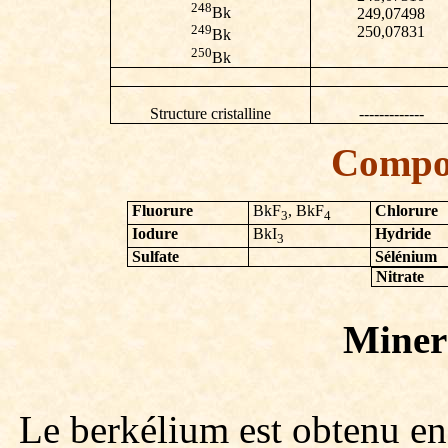
248
Bk
249,07498
249
250,07831
Bk
250
Bk
Structure cristalline
-------------
Compo
Fluorure
BkF
, BkF
Chlorure
3
4
Iodure
BkI
Hydride
3
Sulfate
Sélénium
Nitrate
Minera
Le berkélium est obtenu e