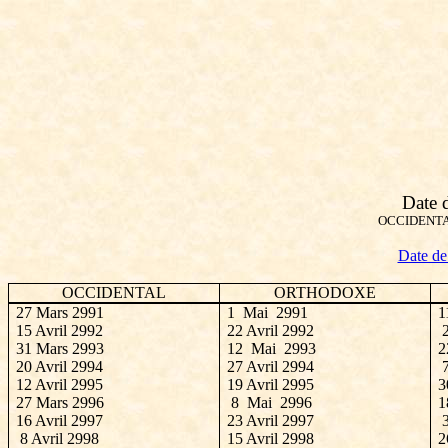
Date 
OCCIDENTA
Date de
OCCIDENTAL
ORTHODOXE
27 Mars 2991
1 Mai 2991
1
15 Avril 2992
22 Avril 2992
2
31 Mars 2993
12 Mai 2993
2
20 Avril 2994
27 Avril 2994
7
12 Avril 2995
19 Avril 2995
3
27 Mars 2996
8 Mai 2996
1
16 Avril 2997
23 Avril 2997
3
8 Avril 2998
15 Avril 2998
2