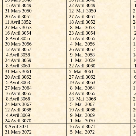
15 Avril 3049
22 Avril 3049
1
31 Mars 3050
12 Mai 3050
2
20 Avril 3051
27 Avril 3051
6
11 Avril 3052
18 Avril 3052
2
27 Mars 3053
8 Mai 3053
1
16 Avril 3054
23 Avril 3054
2
8 Avril 3055
15 Avril 3055
2
30 Mars 3056
4 Mai 3056
1
12 Avril 3057
26 Avril 3057
5
4 Avril 3058
9 Mai 3058
1
24 Avril 3059
1 Mai 3059
1
8 Avril 3060
22 Avril 3060
1
31 Mars 3061
5 Mai 3061
1
20 Avril 3062
27 Avril 3062
6
5 Avril 3063
19 Avril 3063
2
27 Mars 3064
8 Mai 3064
1
16 Avril 3065
23 Avril 3065
2
8 Avril 3066
13 Mai 3066
2
24 Mars 3067
5 Mai 3067
1
12 Avril 3068
19 Avril 3068
2
4 Avril 3069
9 Mai 3069
1
24 Avril 3070
1 Mai 3070
1
9 Avril 3071
16 Avril 3071
2
31 Mars 3072
5 Mai 3072
1