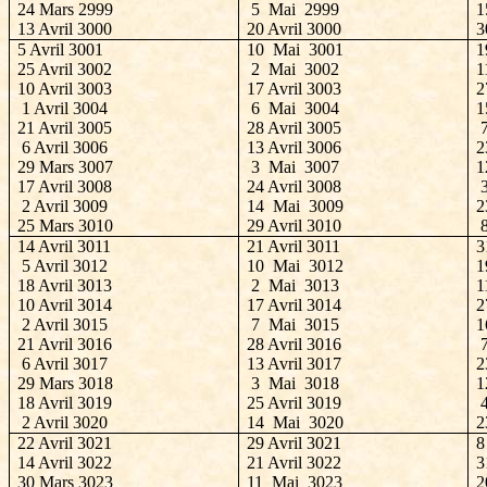
24 Mars 2999
5 Mai 2999
1
13 Avril 3000
20 Avril 3000
3
5 Avril 3001
10 Mai 3001
1
25 Avril 3002
2 Mai 3002
1
10 Avril 3003
17 Avril 3003
2
1 Avril 3004
6 Mai 3004
1
21 Avril 3005
28 Avril 3005
7
6 Avril 3006
13 Avril 3006
2
29 Mars 3007
3 Mai 3007
1
17 Avril 3008
24 Avril 3008
3
2 Avril 3009
14 Mai 3009
2
25 Mars 3010
29 Avril 3010
8
14 Avril 3011
21 Avril 3011
3
5 Avril 3012
10 Mai 3012
1
18 Avril 3013
2 Mai 3013
1
10 Avril 3014
17 Avril 3014
2
2 Avril 3015
7 Mai 3015
1
21 Avril 3016
28 Avril 3016
7
6 Avril 3017
13 Avril 3017
2
29 Mars 3018
3 Mai 3018
1
18 Avril 3019
25 Avril 3019
4
2 Avril 3020
14 Mai 3020
2
22 Avril 3021
29 Avril 3021
8
14 Avril 3022
21 Avril 3022
3
30 Mars 3023
11 Mai 3023
2