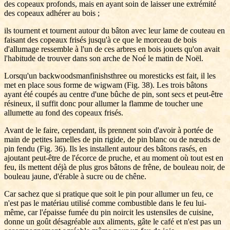
des copeaux profonds, mais en ayant soin de laisser une extrémité
des copeaux adhérer au bois ;
ils tournent et tournent autour du bâton avec leur lame de couteau en
faisant des copeaux frisés jusqu'à ce que le morceau de bois
d'allumage ressemble à l'un de ces arbres en bois jouets qu'on avait
l'habitude de trouver dans son arche de Noé le matin de Noël.
Lorsqu'un backwoodsmanfinishsthree ou moresticks est fait, il les
met en place sous forme de wigwam (Fig. 38). Les trois bâtons
ayant été coupés au centre d'une bûche de pin, sont secs et peut-être
résineux, il suffit donc pour allumer la flamme de toucher une
allumette au fond des copeaux frisés.
Avant de le faire, cependant, ils prennent soin d'avoir à portée de
main de petites lamelles de pin rigide, de pin blanc ou de nœuds de
pin fendu (Fig. 36). Ils les installent autour des bâtons rasés, en
ajoutant peut-être de l'écorce de pruche, et au moment où tout est en
feu, ils mettent déjà de plus gros bâtons de frêne, de bouleau noir, de
bouleau jaune, d'érable à sucre ou de chêne.
Car sachez que si pratique que soit le pin pour allumer un feu, ce
n'est pas le matériau utilisé comme combustible dans le feu lui-
même, car l'épaisse fumée du pin noircit les ustensiles de cuisine,
donne un goût désagréable aux aliments, gâte le café et n'est pas un