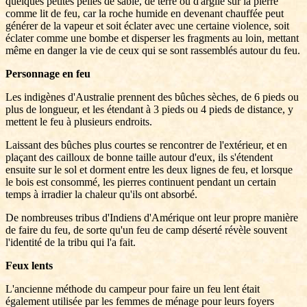
quelques petites pelles de sable, de terre ou d'argile sur la pierre
comme lit de feu, car la roche humide en devenant chauffée peut
générer de la vapeur et soit éclater avec une certaine violence, soit
éclater comme une bombe et disperser les fragments au loin, mettant
même en danger la vie de ceux qui se sont rassemblés autour du feu.
Personnage en feu
Les indigènes d'Australie prennent des bûches sèches, de 6 pieds ou
plus de longueur, et les étendant à 3 pieds ou 4 pieds de distance, y
mettent le feu à plusieurs endroits.
Laissant des bûches plus courtes se rencontrer de l'extérieur, et en
plaçant des cailloux de bonne taille autour d'eux, ils s'étendent
ensuite sur le sol et dorment entre les deux lignes de feu, et lorsque
le bois est consommé, les pierres continuent pendant un certain
temps à irradier la chaleur qu'ils ont absorbé.
De nombreuses tribus d'Indiens d'Amérique ont leur propre manière
de faire du feu, de sorte qu'un feu de camp déserté révèle souvent
l'identité de la tribu qui l'a fait.
Feux lents
L'ancienne méthode du campeur pour faire un feu lent était
également utilisée par les femmes de ménage pour leurs foyers