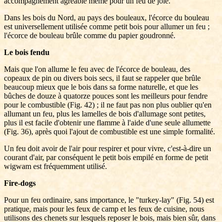
accompagnement agréable même pour un feu de joie.
Dans les bois du Nord, au pays des bouleaux, l'écorce du bouleau
est universellement utilisée comme petit bois pour allumer un feu ;
l'écorce de bouleau brûle comme du papier goudronné.
Le bois fendu
Mais que l'on allume le feu avec de l'écorce de bouleau, des
copeaux de pin ou divers bois secs, il faut se rappeler que brûle
beaucoup mieux que le bois dans sa forme naturelle, et que les
bûches de douze à quatorze pouces sont les meilleurs pour fendre
pour le combustible (Fig. 42) ; il ne faut pas non plus oublier qu'en
allumant un feu, plus les lamelles de bois d'allumage sont petites,
plus il est facile d'obtenir une flamme à l'aide d'une seule allumette
(Fig. 36), après quoi l'ajout de combustible est une simple formalité.
Un feu doit avoir de l'air pour respirer et pour vivre, c'est-à-dire un
courant d'air, par conséquent le petit bois empilé en forme de petit
wigwam est fréquemment utilisé.
Fire-dogs
Pour un feu ordinaire, sans importance, le "turkey-lay" (Fig. 54) est
pratique, mais pour les feux de camp et les feux de cuisine, nous
utilisons des chenets sur lesquels reposer le bois, mais bien sûr, dans