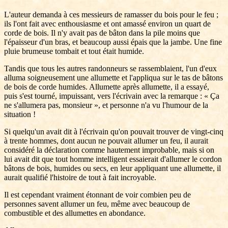
L'auteur demanda à ces messieurs de ramasser du bois pour le feu ;
ils l'ont fait avec enthousiasme et ont amassé environ un quart de
corde de bois. Il n'y avait pas de bâton dans la pile moins que
l'épaisseur d'un bras, et beaucoup aussi épais que la jambe. Une fine
pluie brumeuse tombait et tout était humide.
Tandis que tous les autres randonneurs se rassemblaient, l'un d'eux
alluma soigneusement une allumette et l'appliqua sur le tas de bâtons
de bois de corde humides. Allumette après allumette, il a essayé,
puis s'est tourné, impuissant, vers l'écrivain avec la remarque : « Ça
ne s'allumera pas, monsieur », et personne n'a vu l'humour de la
situation !
Si quelqu'un avait dit à l'écrivain qu'on pouvait trouver de vingt-cinq
à trente hommes, dont aucun ne pouvait allumer un feu, il aurait
considéré la déclaration comme hautement improbable, mais si on
lui avait dit que tout homme intelligent essaierait d'allumer le cordon
bâtons de bois, humides ou secs, en leur appliquant une allumette, il
aurait qualifié l'histoire de tout à fait incroyable.
Il est cependant vraiment étonnant de voir combien peu de
personnes savent allumer un feu, même avec beaucoup de
combustible et des allumettes en abondance.