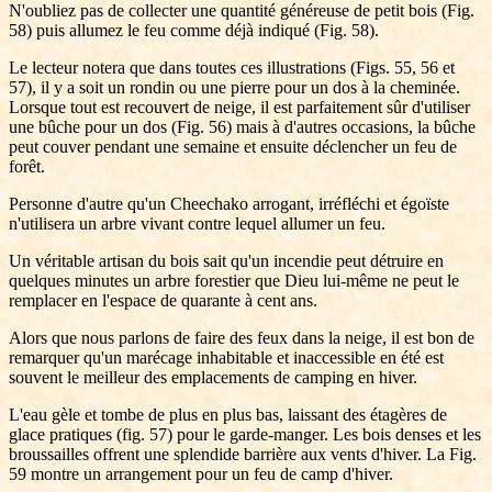
N'oubliez pas de collecter une quantité généreuse de petit bois (Fig.
58) puis allumez le feu comme déjà indiqué (Fig. 58).
Le lecteur notera que dans toutes ces illustrations (Figs. 55, 56 et
57), il y a soit un rondin ou une pierre pour un dos à la cheminée.
Lorsque tout est recouvert de neige, il est parfaitement sûr d'utiliser
une bûche pour un dos (Fig. 56) mais à d'autres occasions, la bûche
peut couver pendant une semaine et ensuite déclencher un feu de
forêt.
Personne d'autre qu'un Cheechako arrogant, irréfléchi et égoïste
n'utilisera un arbre vivant contre lequel allumer un feu.
Un véritable artisan du bois sait qu'un incendie peut détruire en
quelques minutes un arbre forestier que Dieu lui-même ne peut le
remplacer en l'espace de quarante à cent ans.
Alors que nous parlons de faire des feux dans la neige, il est bon de
remarquer qu'un marécage inhabitable et inaccessible en été est
souvent le meilleur des emplacements de camping en hiver.
L'eau gèle et tombe de plus en plus bas, laissant des étagères de
glace pratiques (fig. 57) pour le garde-manger. Les bois denses et les
broussailles offrent une splendide barrière aux vents d'hiver. La Fig.
59 montre un arrangement pour un feu de camp d'hiver.