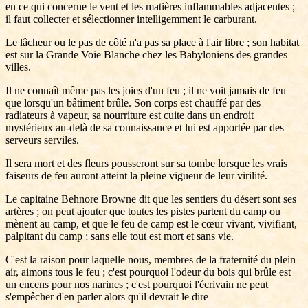
en ce qui concerne le vent et les matières inflammables adjacentes ;
il faut collecter et sélectionner intelligemment le carburant.
Le lâcheur ou le pas de côté n'a pas sa place à l'air libre ; son habitat
est sur la Grande Voie Blanche chez les Babyloniens des grandes
villes.
Il ne connaît même pas les joies d'un feu ; il ne voit jamais de feu
que lorsqu'un bâtiment brûle. Son corps est chauffé par des
radiateurs à vapeur, sa nourriture est cuite dans un endroit
mystérieux au-delà de sa connaissance et lui est apportée par des
serveurs serviles.
Il sera mort et des fleurs pousseront sur sa tombe lorsque les vrais
faiseurs de feu auront atteint la pleine vigueur de leur virilité.
Le capitaine Behnore Browne dit que les sentiers du désert sont ses
artères ; on peut ajouter que toutes les pistes partent du camp ou
mènent au camp, et que le feu de camp est le cœur vivant, vivifiant,
palpitant du camp ; sans elle tout est mort et sans vie.
C'est la raison pour laquelle nous, membres de la fraternité du plein
air, aimons tous le feu ; c'est pourquoi l'odeur du bois qui brûle est
un encens pour nos narines ; c'est pourquoi l'écrivain ne peut
s'empêcher d'en parler alors qu'il devrait le dire