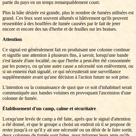
partie du pays en un temps remarquablement court.
Plus la hâte désirée est grande, plus le nombre de fumées utilisées est
grand. Ces feux sont souvent allumés si hâtivement qu'ils peuvent
ressembler à des bouffées de fumée causées par le fait de jeter
encore et encore des tas d'herbe et de feuilles sur les braises.
Attention
Ce signal est généralement fait en produisant une colonne continue
et signifie une attention à plusieurs fins, à savoir, lorsqu'une bande
s'est lassée d'une localité, ou que l'herbe a peut-être été consommée
par les poneys, ou qu'une autre cause a nécessité son enlèvement, ou
si un ennemi était signalé, ce qui nécessiterait une surveillance
supplémentaire avant qu'une décision à l'action future ne soit prise.
L'intention ou la connaissance de quoi que ce soit d'inhabituel serait
communiquée aux bandes voisines en provoquant l'ascension d'une
colonne de fumée.
Établissement d'un camp, calme et sécuritaire
Lorsqu'une levée de camp a été faite, après que le signal d'attention
a été donné, et que le groupe a choisi un endroit où il se propose de
rester jusqu'à ce qu'il y ait une nécessité ou un désir de le faire sortir,
deux colonnes de fumée sont faites, pour informer leurs amis qu'ils