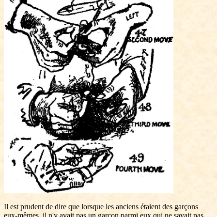
Il est prudent de dire que lorsque les anciens étaient des garçons
eux-mêmes, il n'y avait pas un garçon parmi eux qui ne savait pas