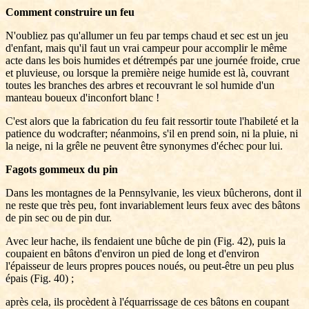
Comment construire un feu
N'oubliez pas qu'allumer un feu par temps chaud et sec est un jeu
d'enfant, mais qu'il faut un vrai campeur pour accomplir le même
acte dans les bois humides et détrempés par une journée froide, crue
et pluvieuse, ou lorsque la première neige humide est là, couvrant
toutes les branches des arbres et recouvrant le sol humide d'un
manteau boueux d'inconfort blanc !
C'est alors que la fabrication du feu fait ressortir toute l'habileté et la
patience du wodcrafter; néanmoins, s'il en prend soin, ni la pluie, ni
la neige, ni la grêle ne peuvent être synonymes d'échec pour lui.
Fagots gommeux du pin
Dans les montagnes de la Pennsylvanie, les vieux bûcherons, dont il
ne reste que très peu, font invariablement leurs feux avec des bâtons
de pin sec ou de pin dur.
Avec leur hache, ils fendaient une bûche de pin (Fig. 42), puis la
coupaient en bâtons d'environ un pied de long et d'environ
l'épaisseur de leurs propres pouces noués, ou peut-être un peu plus
épais (Fig. 40) ;
après cela, ils procèdent à l'équarrissage de ces bâtons en coupant