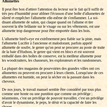
Allumettes
Il peut être bon d'attirer l'attention du lecteur sur le fait qu'il suffit de
très peu d'humidité pour abîmer l'écusson d'une boîte d'allumettes de
sûreté et empêcher l'allumette elle-même de s'enflammer. La soi-
disant allumette de salon, qui claque quand on l'allume et tire
souvent la tête brûlante sur le visage ou sur les vêtements, est une
allumette trop dangereuse pour être emportée dans les bois.
L'allumette bird's-eye est extrêmement peu fiable sur la piste, mais
l'allumette Lucifer à l'ancienne et malodorant, parfois appelé
allumette de soufre, le genre qu'on peut se procurer au poste de traite
de la baie d'Hudson, le genre qui vient en blocs et est souvent
emballé dans des boîtes de conserve, est la meilleur allumette pour
les woodcraiters, les chasseurs, les explorateurs et les randonneurs.
La plupart des magasins de pourvoiries des grandes villes ont ces
allumettes ou peuvent en procurer à leurs clients. Lorsqu'une de ces
allumettes est humide, on peut la sécher en la passant dans les
cheveux.
De nos jours, le travail manuel semble être considéré par tous plus
comme une honte ou une punition que comme un privilège ;
néanmoins, c'est un privilège de pouvoir travailler, c'est un privilège
d'avoir le dynamisme, le peps, le désir et la capacité de faire les
choses.