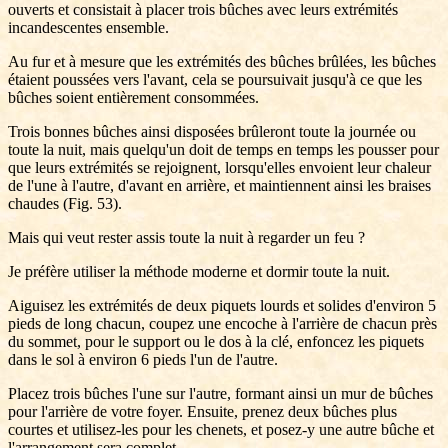
ouverts et consistait à placer trois bûches avec leurs extrémités
incandescentes ensemble.
Au fur et à mesure que les extrémités des bûches brûlées, les bûches
étaient poussées vers l'avant, cela se poursuivait jusqu'à ce que les
bûches soient entièrement consommées.
Trois bonnes bûches ainsi disposées brûleront toute la journée ou
toute la nuit, mais quelqu'un doit de temps en temps les pousser pour
que leurs extrémités se rejoignent, lorsqu'elles envoient leur chaleur
de l'une à l'autre, d'avant en arrière, et maintiennent ainsi les braises
chaudes (Fig. 53).
Mais qui veut rester assis toute la nuit à regarder un feu ?
Je préfère utiliser la méthode moderne et dormir toute la nuit.
Aiguisez les extrémités de deux piquets lourds et solides d'environ 5
pieds de long chacun, coupez une encoche à l'arrière de chacun près
du sommet, pour le support ou le dos à la clé, enfoncez les piquets
dans le sol à environ 6 pieds l'un de l'autre.
Placez trois bûches l'une sur l'autre, formant ainsi un mur de bûches
pour l'arrière de votre foyer. Ensuite, prenez deux bûches plus
courtes et utilisez-les pour les chenets, et posez-y une autre bûche et
l'arrangement sera complet.