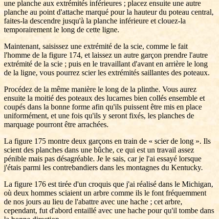
une planche aux extrémités inférieures ; placez ensuite une autre
planche au point d'attache marqué pour la hauteur du poteau central,
faites-la descendre jusqu'à la planche inférieure et clouez-la
temporairement le long de cette ligne.
Maintenant, saisissez une extrémité de la scie, comme le fait
l'homme de la figure 174, et laissez un autre garçon prendre l'autre
extrémité de la scie ; puis en le travaillant d'avant en arrière le long
de la ligne, vous pourrez scier les extrémités saillantes des poteaux.
Procédez de la même manière le long de la plinthe. Vous aurez
ensuite la moitié des poteaux des lucarnes bien collés ensemble et
coupés dans la bonne forme afin qu'ils puissent être mis en place
uniformément, et une fois qu'ils y seront fixés, les planches de
marquage pourront être arrachées.
La figure 175 montre deux garçons en train de « scier de long ». Ils
scient des planches dans une bûche, ce qui est un travail assez
pénible mais pas désagréable. Je le sais, car je l'ai essayé lorsque
j'étais parmi les contrebandiers dans les montagnes du Kentucky.
La figure 176 est tirée d'un croquis que j'ai réalisé dans le Michigan,
où deux hommes sciaient un arbre comme ils le font fréquemment
de nos jours au lieu de l'abattre avec une hache ; cet arbre,
cependant, fut d'abord entaillé avec une hache pour qu'il tombe dans