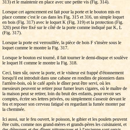
313) et le maintenir en place avec une petite vis (Fig. 314).
Lorsque cet agencement est fait pour la porte et le bouton mis en
place comme c'est le cas dans les Fig. 315 et 316, un simple loquet
en bois (Fig. 317) avec le loquet K (Fig. 319) et la protection (Fig.
320) peut être fixé sur le côté de la porte comme indiqué par K, L
(Fig. 317).
Lorsque la porte est verrouillée, la pièce de bois F s'insère sous le
loquet comme le montre la Fig. 317.
Lorsque le bouton est tourné, il fait tourner le demi-disque et soulève
le loquet H comme le montre la Fig. 318.
Ceci, bien sûr, ouvre la porte, et le visiteur est frappé d'étonnement
lorsqu'il est introduit dans une cabane en rondins de pionniers dans
l'arrière-bois, où le café après le dîner peut être servi, où les
messieurs peuvent se retirer pour fumer leurs cigares, où le maître de
la maison peut se retirer, loin du bruit des enfants, pour revoir ses
comptes, écrire ses lettres privées, ou simplement s'asseoir devant le
feu et reposer son cerveau fatigué en regardant la fumée monter par
la cheminée.
Ici aussi, sur le feu ouvert, le poisson, le gibier et les poulets peuvent
être cuits, comme nos grand-mères et grands-pères les cuisinaient, et
des déjeuners et des dîners pittoresques et à l'ancienne sont servis