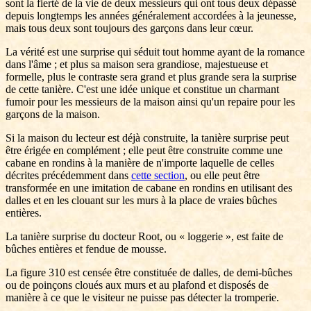
sont la fierté de la vie de deux messieurs qui ont tous deux dépassé
depuis longtemps les années généralement accordées à la jeunesse,
mais tous deux sont toujours des garçons dans leur cœur.
La vérité est une surprise qui séduit tout homme ayant de la romance
dans l'âme ; et plus sa maison sera grandiose, majestueuse et
formelle, plus le contraste sera grand et plus grande sera la surprise
de cette tanière. C'est une idée unique et constitue un charmant
fumoir pour les messieurs de la maison ainsi qu'un repaire pour les
garçons de la maison.
Si la maison du lecteur est déjà construite, la tanière surprise peut
être érigée en complément ; elle peut être construite comme une
cabane en rondins à la manière de n'importe laquelle de celles
décrites précédemment dans
cette section
, ou elle peut être
transformée en une imitation de cabane en rondins en utilisant des
dalles et en les clouant sur les murs à la place de vraies bûches
entières.
La tanière surprise du docteur Root, ou « loggerie », est faite de
bûches entières et fendue de mousse.
La figure 310 est censée être constituée de dalles, de demi-bûches
ou de poinçons cloués aux murs et au plafond et disposés de
manière à ce que le visiteur ne puisse pas détecter la tromperie.