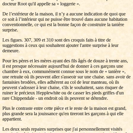
docteur Root qu'il appelle sa « loggerie ».
De l’extérieur de la maison, il n’y a aucune indication de quoi que
ce soit à l’intérieur qui ne puisse être trouvé dans aucune habitation
conventionnelle, ce qui est la bonne façon de construire la tanière
surprise.
Les figues. 307, 309 et 310 sont des croquis faits à titre de
suggestions à ceux qui souhaitent ajouter l'antre surprise à leur
demeure.
Pour les pères et les mères ayant des fils âgés de douze à trente ans,
il est presque nécessaire aujourd'hui de donner à ces garçons une
chambre à eux, communément connue sous le nom de « tanière »,
une retraite où ils peuvent aller s'asseoir sur une chaise. sans avoir de
fantaisies brodées, elles adhèrent au col de leur manteau, où ils
peuvent s'adosser à leur chaise, s'ils le souhaitent, sans risquer de
ruiner le précieux Hepplewhite ou de casser les pieds griffes d'un
rare Chippendale - un endroit où ils peuvent se détendre.
Plus le contraste entre cette pièce et le reste de la maison est grand,
plus grande sera la jouissance qu'en tireront les garçons à qui elle
appartient.
Les deux seuls repaires surprises que j'ai personnellement visités