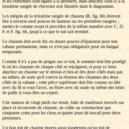
et les extrémités sont égales à la première, mais attachez celle-ci à la
troisième rangée de chevrons non illustrée dans le diagramme.
Les mégots de la troisième rangée de chaume (B, fig. 66) doivent
être à environ neuf pouces de hauteur sur les premières rangées ;
mettez-le comme avant et procédez de la même manière avec C, D,
E et F, fig. 66, jusqu'à ce que le toit soit terminé.
Le chaume doit avoir dix ou douze pouces d'épaisseur pour une
cabane permanente, mais ce n'est pas obligatoire pour un hangar
temporaire.
Comme il n'y a pas de peigne sur ce toit, le sommet doit être protégé
là où les chaumes de chaque côté se rejoignent, et pour ce faire,
attachez un chaume sur le dessus et liez-le des deux côtés mais pas
au milieu, de sorte qu'il couvre la réunion des chaumes des deux
côtés de la cabane ; cette pièce supérieure doit être cousue ou liée
avec du fil si vous l'avez, ou fixée avec du saule ou même des brins
de paille si vous êtes un expert.
Une maison de vingt pieds sur trente, faite de matériaux trouvés sur
place et recouverte de chaume, ne coûte au constructeur que
cinquante cents pour les clous et quatre jours de travail pour deux
personnes.
Un bon toit de chaume durera aussi longtemps qu'un toit de