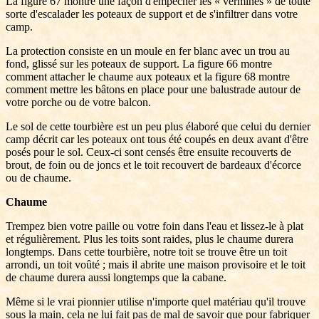
La figure 67 montre une façon d'empêcher les « vermines » de toute
sorte d'escalader les poteaux de support et de s'infiltrer dans votre
camp.
La protection consiste en un moule en fer blanc avec un trou au
fond, glissé sur les poteaux de support. La figure 66 montre
comment attacher le chaume aux poteaux et la figure 68 montre
comment mettre les bâtons en place pour une balustrade autour de
votre porche ou de votre balcon.
Le sol de cette tourbière est un peu plus élaboré que celui du dernier
camp décrit car les poteaux ont tous été coupés en deux avant d'être
posés pour le sol. Ceux-ci sont censés être ensuite recouverts de
brout, de foin ou de joncs et le toit recouvert de bardeaux d'écorce
ou de chaume.
Chaume
Trempez bien votre paille ou votre foin dans l'eau et lissez-le à plat
et régulièrement. Plus les toits sont raides, plus le chaume durera
longtemps. Dans cette tourbière, notre toit se trouve être un toit
arrondi, un toit voûté ; mais il abrite une maison provisoire et le toit
de chaume durera aussi longtemps que la cabane.
Même si le vrai pionnier utilise n'importe quel matériau qu'il trouve
sous la main, cela ne lui fait pas de mal de savoir que pour fabriquer