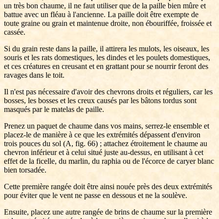
un très bon chaume, il ne faut utiliser que de la paille bien mûre et
battue avec un fléau à l'ancienne. La paille doit être exempte de
toute graine ou grain et maintenue droite, non ébouriffée, froissée et
cassée.
Si du grain reste dans la paille, il attirera les mulots, les oiseaux, les
souris et les rats domestiques, les dindes et les poulets domestiques,
et ces créatures en creusant et en grattant pour se nourrir feront des
ravages dans le toit.
Il n'est pas nécessaire d'avoir des chevrons droits et réguliers, car les
bosses, les bosses et les creux causés par les bâtons tordus sont
masqués par le matelas de paille.
Prenez un paquet de chaume dans vos mains, serrez-le ensemble et
placez-le de manière à ce que les extrémités dépassent d'environ
trois pouces du sol (A, fig. 66) ; attachez étroitement le chaume au
chevron inférieur et à celui situé juste au-dessus, en utilisant à cet
effet de la ficelle, du marlin, du raphia ou de l'écorce de caryer blanc
bien torsadée.
Cette première rangée doit être ainsi nouée près des deux extrémités
pour éviter que le vent ne passe en dessous et ne la soulève.
Ensuite, placez une autre rangée de brins de chaume sur la première