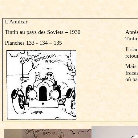
L'Amilcar
Tintin au pays des Soviets – 1930
Aprés
Tinti
Planches 133 - 134 – 135
Il s'
retou
Mais 
fraca
où pa