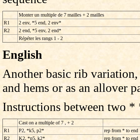
Monter un multiple de 7 mailles + 2 mailles
R1
2 env, *5 end, 2 env*
R2
2 end, *5 env, 2 end*
Répéter les rangs 1 - 2
English
Another basic rib variation,
and hems or as an allover pa
Instructions between two *
Cast on a multiple of 7 , + 2
R1
P2, *k5, p2*
rep from * to end
R2
K2, *p5, k2*
rep from * to end