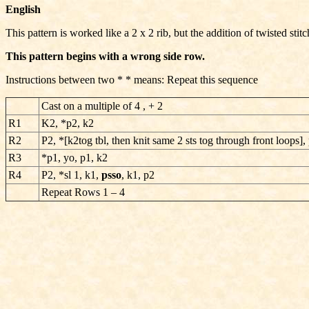
English
This pattern is worked like a 2 x 2 rib, but the addition of twisted stit
This pattern begins with a wrong side row.
Instructions between two * * means: Repeat this sequence
Cast on a multiple of 4 , + 2
R1
K2, *p2, k2
R2
P2, *[k2tog tbl, then knit same 2 sts tog through front loops],
R3
*p1, yo, p1, k2
R4
P2, *sl 1, k1,
psso
, k1, p2
Repeat Rows 1 – 4