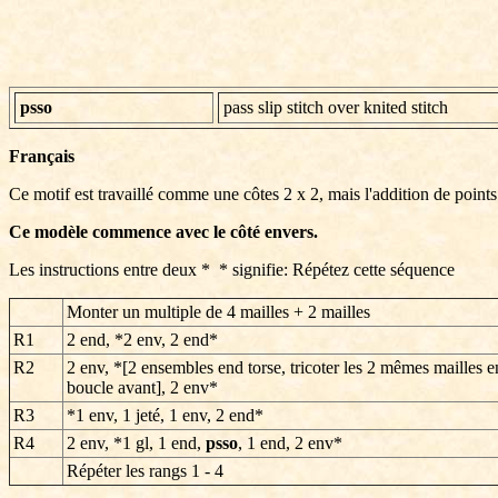
psso
pass slip stitch over knited stitch
Français
Ce motif est travaillé comme une côtes 2 x 2, mais l'addition de points
Ce modèle commence avec le côté envers.
Les instructions entre deux * * signifie: Répétez cette séquence
Monter un multiple de 4 mailles + 2 mailles
R1
2 end, *2 env, 2 end*
R2
2 env, *[2 ensembles end torse, tricoter les 2 mêmes mailles e
boucle avant], 2 env*
R3
*1 env, 1 jeté, 1 env, 2 end*
R4
2 env, *1 gl, 1 end,
psso
, 1 end, 2 env*
Répéter les rangs 1 - 4