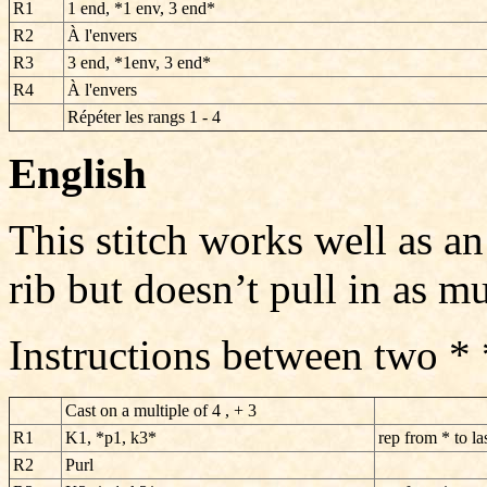
R1
1 end, *1 env, 3 end*
R2
À l'envers
R3
3 end, *1env,
3 end*
R4
À l'envers
Répéter les rangs 1 - 4
English
This stitch works well as an 
rib but doesn’t pull in as mu
Instructions between two *
Cast on a multiple of 4 , + 3
R1
K1, *p1, k3*
rep from * to las
R2
Purl