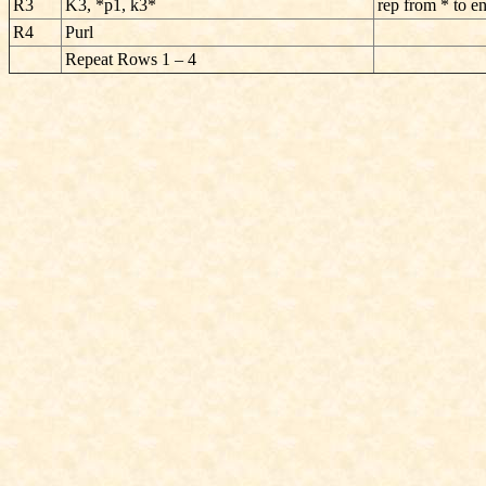
R3
K3, *p1, k3*
rep from * to e
R4
Purl
Repeat Rows 1 – 4