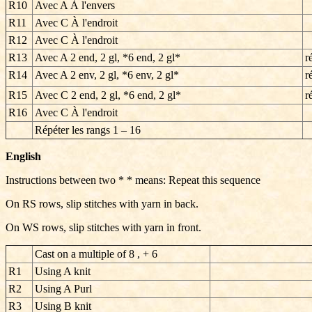
R10
Avec A À l'envers
R11
Avec C À l'endroit
R12
Avec C À l'endroit
R13
Avec A 2 end, 2 gl, *6 end, 2 gl*
r
R14
Avec A 2 env, 2 gl, *6 env, 2 gl*
r
R15
Avec C 2 end, 2 gl, *6 end, 2 gl*
r
R16
Avec C À l'endroit
Répéter les rangs
1 – 16
English
Instructions between two * * means: Repeat this sequence
On RS rows, slip stitches with yarn in back.
On WS rows, slip stitches with yarn in front.
Cast on a multiple of 8 , + 6
R1
Using A knit
R2
Using A Purl
R3
Using B knit