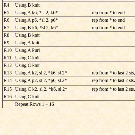
R4
Using B knit
R5
Using A k6, *sl 2, k6*
rep from * to end
R6
Using A p6, *sl 2, p6*
rep from * to end
R7
Using B k6, *sl 2, k6*
rep from * to end
R8
Using B knit
R9
Using A knit
R10
Using A Purl
R11
Using C knit
R12
Using C knit
R13
Using A k2, sl 2, *k6, sl 2*
rep from * to last 2 sts
R14
Using A p2, sl 2, *p6, sl 2*
rep from * to last 2 sts
R15
Using C k2, sl 2, *k6, sl 2*
rep from * to last 2 sts
R16
Using C knit
Repeat Rows 1 – 16