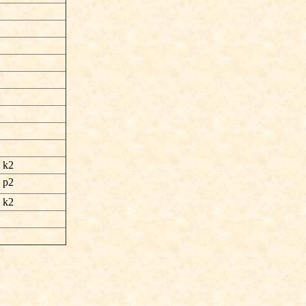
, k2
, p2
, k2