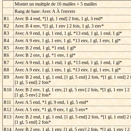
Monter un multiple de 16 mailles + 5 mailles
Rang de base: Avec A À l'envers
R1
Avec B 4 end, *[1 gl, 1 end] 2 fois, 1 gl, 3 end*
R2
Avec B 4 env, *[1 gl, 1 env ] 2 fois, 1 gl, 3 env*
R3
Avec A 9 end, 1 gl, 1 end, 1 gl, *13 end, 1 gl, 1 end, 1 gl*
R4
Avec A 9 env, 1 gl, 1 env, 1 gl, *13 env, 1 gl, 1 env, 1 gl*
R5
Avec B 2 end, 1 gl, *1 end, 1 gl*
R6
Avec B 2 env, 1 gl, *1 env, 1 gl*
R7
Avec A 9 end, 1 gl, 1 end, 1 gl, *13 end, 1 gl, 1 end, 1 gl*
R8
Avec A 9 env, 1 gl, 1 env, 1 gl, *13 env, 1 gl, 1 env, 1 gl*
R9
Avec B 2 end, 1 gl, 1 end, [1 gl, 5 end] 2 fois, *[1 gl, 1 end] 2 
[1 gl, 5 end] 2 fois*
R10
Avec B 2 env, 1 gl, 1 env, [1 gl, 5 env] 2 fois, *[1 gl, 1 env ] 2 
[1 gl, 5 env] 2 fois*
R11
Avec A 5 end, *1 gl, 9 end, 1 gl, 5 end*
R12
Avec A 5 env, *1 gl, 9 env, 1 gl, 5 env*
R13
Avec B 2 end, 1 gl, 1 end, [1 gl, 5 end] 2 fois, *[1 gl, 1 end] 2 
[1 gl, 5 end] 2 fois*
R14
Avec B 2 env, 1 gl, 1 env, [1 gl, 5 env] 2 fois, *[1 gl, 1 env ] 2 