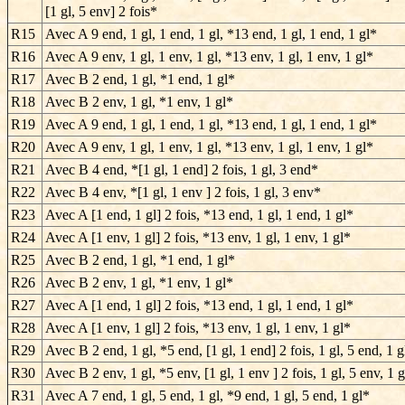
[1 gl, 5 env] 2 fois*
R15
Avec A 9 end, 1 gl, 1 end, 1 gl, *13 end, 1 gl, 1 end, 1 gl*
R16
Avec A 9 env, 1 gl, 1 env, 1 gl, *13 env, 1 gl, 1 env, 1 gl*
R17
Avec B 2 end, 1 gl, *1 end, 1 gl*
R18
Avec B 2 env, 1 gl, *1 env, 1 gl*
R19
Avec A 9 end, 1 gl, 1 end, 1 gl, *13 end, 1 gl, 1 end, 1 gl*
R20
Avec A 9 env, 1 gl, 1 env, 1 gl, *13 env, 1 gl, 1 env, 1 gl*
R21
Avec B 4 end, *[1 gl, 1 end] 2 fois, 1 gl, 3 end*
R22
Avec B 4 env, *[1 gl, 1 env ] 2 fois, 1 gl, 3 env*
R23
Avec A [1 end, 1 gl] 2 fois, *13 end, 1 gl, 1 end, 1 gl*
R24
Avec A [1 env, 1 gl] 2 fois, *13 env, 1 gl, 1 env, 1 gl*
R25
Avec B 2 end, 1 gl, *1 end, 1 gl*
R26
Avec B 2 env, 1 gl, *1 env, 1 gl*
R27
Avec A [1 end, 1 gl] 2 fois, *13 end, 1 gl, 1 end, 1 gl*
R28
Avec A [1 env, 1 gl] 2 fois, *13 env, 1 gl, 1 env, 1 gl*
R29
Avec B 2 end, 1 gl, *5 end, [1 gl, 1 end] 2 fois, 1 gl, 5 end, 1 g
R30
Avec B 2 env, 1 gl, *5 env, [1 gl, 1 env ] 2 fois, 1 gl, 5 env, 1 
R31
Avec A 7 end, 1 gl, 5 end, 1 gl, *9 end, 1 gl, 5 end, 1 gl*