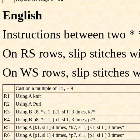
English
Instructions between two *
On RS rows, slip stitches wi
On WS rows, slip stitches wi
Cast on a multiple of 14 , + 9
R1
Using A knit
R2
Using A Purl
R3
Using B k8, *sl 1, [k1, sl 1] 3 times, k7*
R4
Using B p8, *sl 1, [p1, sl 1] 3 times, p7*
R5
Using A [k1, sl 1] 4 times, *k7, sl 1, [k1, sl 1 ] 3 times*
R6
Using A [p1, sl 1] 4 times, *p7, sl 1, [p1, sl 1 ] 3 times*