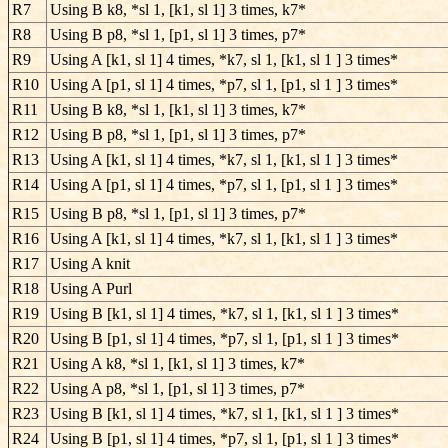
R7
Using B k8, *sl 1, [k1, sl 1] 3 times, k7*
R8
Using B p8, *sl 1, [p1, sl 1] 3 times, p7*
R9
Using A [k1, sl 1] 4 times, *k7, sl 1, [k1, sl 1 ] 3 times*
R10
Using A [p1, sl 1] 4 times, *p7, sl 1, [p1, sl 1 ] 3 times*
R11
Using B k8, *sl 1, [k1, sl 1] 3 times, k7*
R12
Using B p8, *sl 1, [p1, sl 1] 3 times, p7*
R13
Using A [k1, sl 1] 4 times, *k7, sl 1, [k1, sl 1 ] 3 times*
R14
Using A [p1, sl 1] 4 times, *p7, sl 1, [p1, sl 1 ] 3 times*
R15
Using B p8, *sl 1, [p1, sl 1] 3 times, p7*
R16
Using A [k1, sl 1] 4 times, *k7, sl 1, [k1, sl 1 ] 3 times*
R17
Using A knit
R18
Using A Purl
R19
Using B [k1, sl 1] 4 times, *k7, sl 1, [k1, sl 1 ] 3 times*
R20
Using B [p1, sl 1] 4 times, *p7, sl 1, [p1, sl 1 ] 3 times*
R21
Using A k8, *sl 1, [k1, sl 1] 3 times, k7*
R22
Using A p8, *sl 1, [p1, sl 1] 3 times, p7*
R23
Using B [k1, sl 1] 4 times, *k7, sl 1, [k1, sl 1 ] 3 times*
R24
Using B [p1, sl 1] 4 times, *p7, sl 1, [p1, sl 1 ] 3 times*