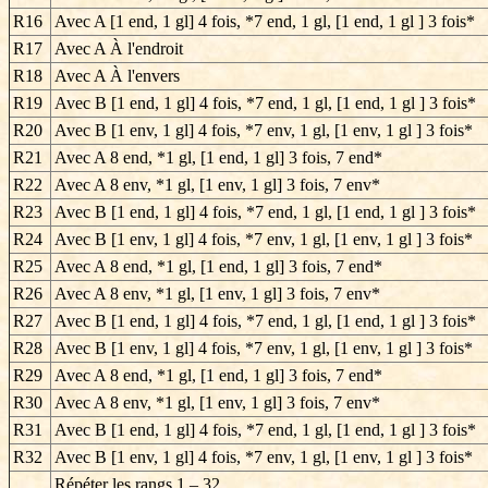
R16
Avec A [1 end, 1 gl] 4 fois, *7 end, 1 gl, [1 end, 1 gl ] 3 fois*
R17
Avec A À l'endroit
R18
Avec A À l'envers
R19
Avec B [1 end, 1 gl] 4 fois, *7 end, 1 gl, [1 end, 1 gl ] 3 fois*
R20
Avec B [1 env, 1 gl] 4 fois, *7 env, 1 gl, [1 env, 1 gl ] 3 fois*
R21
Avec A 8 end, *1 gl, [1 end, 1 gl] 3 fois, 7 end*
R22
Avec A 8 env, *1 gl, [1 env, 1 gl] 3 fois, 7 env*
R23
Avec B [1 end, 1 gl] 4 fois, *7 end, 1 gl, [1 end, 1 gl ] 3 fois*
R24
Avec B [1 env, 1 gl] 4 fois, *7 env, 1 gl, [1 env, 1 gl ] 3 fois*
R25
Avec A 8 end, *1 gl, [1 end, 1 gl] 3 fois, 7 end*
R26
Avec A 8 env, *1 gl, [1 env, 1 gl] 3 fois, 7 env*
R27
Avec B [1 end, 1 gl] 4 fois, *7 end, 1 gl, [1 end, 1 gl ] 3 fois*
R28
Avec B [1 env, 1 gl] 4 fois, *7 env, 1 gl, [1 env, 1 gl ] 3 fois*
R29
Avec A 8 end, *1 gl, [1 end, 1 gl] 3 fois, 7 end*
R30
Avec A 8 env, *1 gl, [1 env, 1 gl] 3 fois, 7 env*
R31
Avec B [1 end, 1 gl] 4 fois, *7 end, 1 gl, [1 end, 1 gl ] 3 fois*
R32
Avec B [1 env, 1 gl] 4 fois, *7 env, 1 gl, [1 env, 1 gl ] 3 fois*
Répéter les rangs
1 – 32