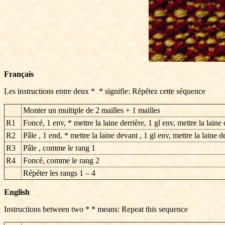
Français
Les instructions entre deux * * signifie: Répétez cette séquence
Monter un multiple de 2 mailles + 1 mailles
R1
Foncé, 1 env, * mettre la laine derrière,
1 gl env
,
mettre la laine
R2
Pâle ,
1 end
, *
mettre la laine de
vant , 1 gl env,
mettre la laine d
R3
Pâle
, comme le rang 1
R4
Foncé
,
comme le rang
2
Répéter les rangs
1 – 4
English
Instructions between two * * means: Repeat this sequence