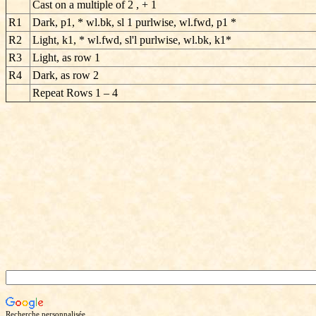
Cast on a multiple of 2 , + 1
R1
Dark, p1, * wl.bk, sl 1 purlwise, wl.fwd, p1 *
R2
Light, k1, * wl.fwd, sl'l purlwise, wl.bk, k1*
R3
Light, as row 1
R4
Dark, as row 2
Repeat Rows 1 – 4
Recherche personnalisée