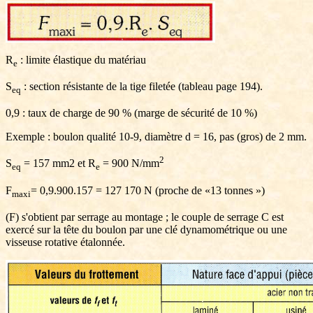
R
: limite élastique du matériau
e
S
: section résistante de la tige filetée (tableau page 194).
eq
0,9 : taux de charge de 90 % (marge de sécurité de 10 %)
Exemple : boulon qualité 10-9, diamètre d = 16, pas (gros) de 2 mm.
2
S
= 157 mm2 et R
= 900 N/mm
eq
e
F
= 0,9.900.157 = 127 170 N (proche de «13 tonnes »)
maxi
(F) s'obtient par serrage au montage ; le couple de serrage C est
exercé sur la tête du boulon par une clé dynamométrique ou une
visseuse rotative étalonnée.