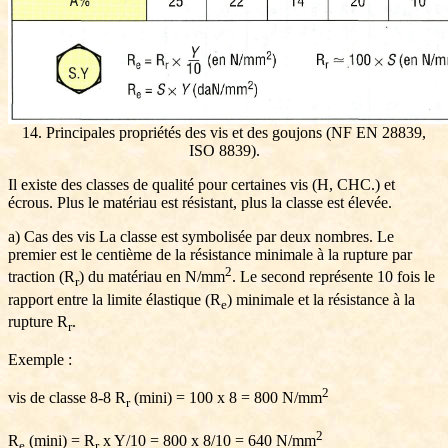
14. Principales propriétés des vis et des goujons (NF EN 28839,
ISO 8839).
Il existe des classes de qualité pour certaines vis (H, CHC.) et
écrous. Plus le matériau est résistant, plus la classe est élevée.
a) Cas des vis La classe est symbolisée par deux nombres. Le
premier est le centième de la résistance minimale à la rupture par
2
traction (R
) du matériau en N/mm
. Le second représente 10 fois le
r
rapport entre la limite élastique (R
) minimale et la résistance à la
e
rupture R
.
r
Exemple :
2
vis de classe 8-8 R
(mini) = 100 x 8 = 800 N/mm
r
2
R
(mini) = R
x Y/10 = 800 x 8/10 = 640 N/mm
e
r