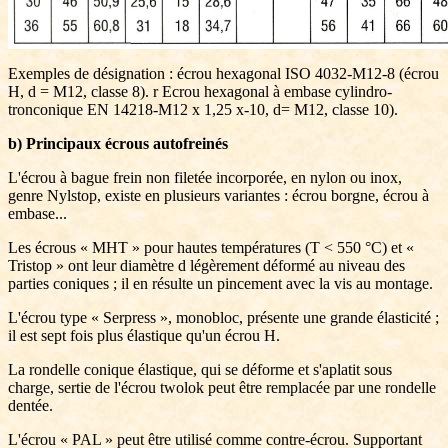
Exemples de désignation : écrou hexagonal ISO 4032-M12-8 (écrou
H, d = M12, classe 8). r Ecrou hexagonal à embase cylindro-
tronconique EN 14218-M12 x 1,25 x-10, d= M12, classe 10).
b) Principaux écrous autofreinés
L'écrou à bague frein non filetée incorporée, en nylon ou inox,
genre Nylstop, existe en plusieurs variantes : écrou borgne, écrou à
embase...
Les écrous « MHT » pour hautes températures (T < 550 °C) et «
Tristop » ont leur diamètre d légèrement déformé au niveau des
parties coniques ; il en résulte un pincement avec la vis au montage.
L'écrou type « Serpress », monobloc, présente une grande élasticité ;
il est sept fois plus élastique qu'un écrou H.
La rondelle conique élastique, qui se déforme et s'aplatit sous
charge, sertie de l'écrou twolok peut être remplacée par une rondelle
dentée.
L'écrou « PAL » peut être utilisé comme contre-écrou. Supportant